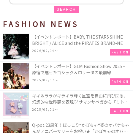
SEARCH
FASHION NEWS
【イベントレポート】BABY, THE STARS SHINE
BRIGHT / ALICE and the PIRATES BRAND-NEW
COLLECTION in TOKYO
2026/02/04〜
FASHION
【イベントレポート】GLM Fashion Show 2025 –
原宿で魅せたゴシック＆ロリータの最前線
2025/09/17〜
FASHION
キキ＆ララがキラキラ輝く星空を自由に飛び回る、
幻想的な世界観を表現♡ サマンサベガから『リトル
ツインスターズ』50周年アニバーサリーイヤー』を
2025/09/01〜
FASHION
記念したコレクションが登場
Q-pot.23周年！ほっこり“かぼちゃ“姿のオバケちゃ
んがアニバーサリーをお祝い★「かぼちゃのオバケ