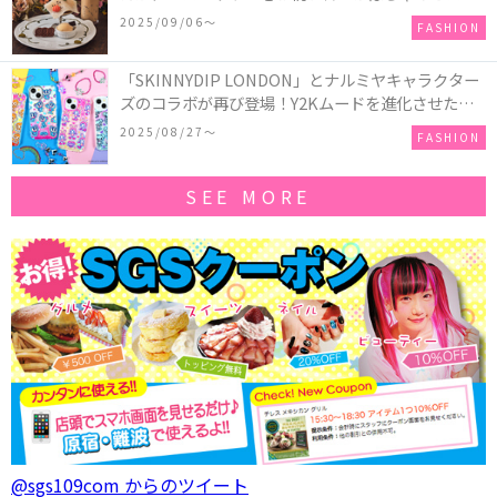
ーキアクセサリー」が新発売！Q-pot CAFE.では
2025/09/06〜
FASHION
「かぼちゃのオバケーキプレート」も登場
「SKINNYDIP LONDON」とナルミヤキャラクター
ズのコラボが再び登場！Y2Kムードを進化させた新
作コレクションを発売♪
2025/08/27〜
FASHION
SEE MORE
@sgs109com からのツイート