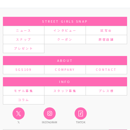
STREET GIRLS SNAP
ニュース
インタビュー
試写会
スナップ
クーポン
原宿店舗
プレゼント
ABOUT
SGS109
COMPANY
CONTACT
INFO
モデル募集
スタッフ募集
プレス様
コラム
𝕏
𝕏
INSTAGRAM
TIKTOK