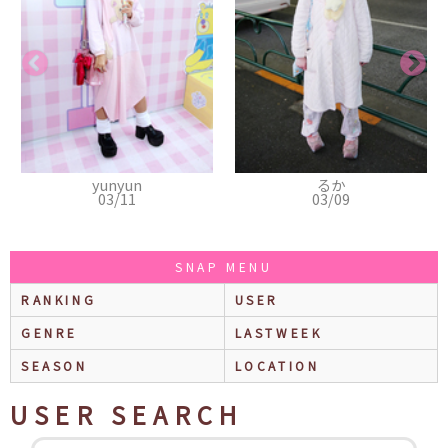
るか
千紘
03/09
03/05
SNAP MENU
RANKING
USER
GENRE
LASTWEEK
SEASON
LOCATION
USER SEARCH