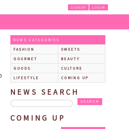
SIGNUP
LOGIN
楽しめちゃう「エンジョイハロウィン」シリーズ登場
NEWS CATEGORIES
FASHION
SWEETS
GOURMET
BEAUTY
GOODS
CULTURE
0
LIFESTYLE
COMING UP
NEWS SEARCH
SEARCH
COMING UP