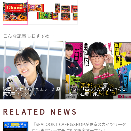
こんな記事もおすすめ…
映画『恋わずらいのエリー』原
ドラマ「高杉さん家のおべんと
菜乃華 インタ...
う」小山慶一郎...
RELATED NEWS
『SEALOOK』CAFE＆SHOPが東京スカイツリータ
ウン 東京ソラマチに期間限定オープン！