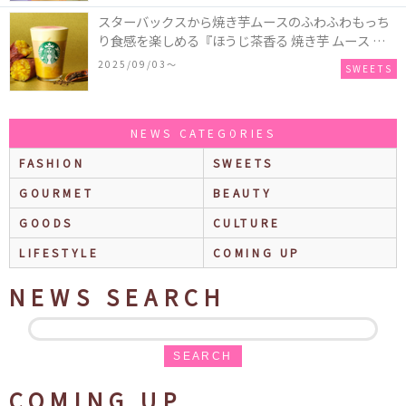
スターバックスから焼き芋ムースのふわふわもっち
り食感を楽しめる『ほうじ茶香る 焼き芋 ムース テ
ィー ラテ』が新発売！大好評の『チョコレート ムー
2025/09/03〜
SWEETS
ス ラテ』も再登場♪
NEWS CATEGORIES
FASHION
SWEETS
GOURMET
BEAUTY
GOODS
CULTURE
LIFESTYLE
COMING UP
NEWS SEARCH
SEARCH
COMING UP