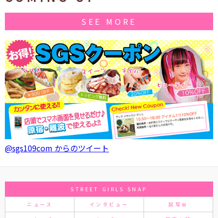
SEE MORE
@sgs109com からのツイート
STREET GIRLS SNAP
ニュース
インタビュー
試写会