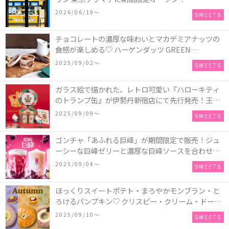
2026/06/19〜
SWEETS
チョコレートの濃厚な味わいとマカデミアナッツの
食感が楽しめる♡ ハーゲンダッツ GREEN
CRAFT(グリーンクラフト) ミニカップ『チョコレー
2025/09/02〜
SWEETS
ト＆マカデミア』が新発売
ガラス絵で描かれた、レトロ可愛い『ハローキティ
のトランプ缶』が伊勢丹新宿店にて先行発売！王冠
キティのフィギュア、キティトランプのステッカー
2025/09/09〜
SWEETS
付き♡
ゴンチャ「あふれる巨峰」が期間限定で販売！ジュ
ーシーな巨峰ゼリーと濃厚な巨峰ソースを合わせた
ミルクティー、ティーエード、ジェラッティー、ス
2025/09/04〜
SWEETS
パークリングティーが登場♪
ほっくりスイートポテト・まろやかモンブラン・と
ろけるパンプキン♡ クリスピー・クリーム・ドーナ
ツに“いも”“栗“”かぼちゃ“を使用し、秋らしい人気
2025/09/10〜
SWEETS
スイーツを表現した新商品が発売！