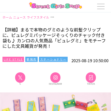
ホーム
ニュース
ライフスタイル
【詳細】まるで本物のグミのような前髪ク
【詳細】まるで本物のグミのような前髪クリップ
に、ピュレグミパッケージそっくりのチャック付き
袋も♪ カンロの人気商品「ピュレグミ」をモチーフ
にした文具雑貨が発売！
LIFE STYLE
新発売
ステーショナリー
2025-08-19 10:50:00
𝕏
𝕏
INSTAGRAM
TIKTOK