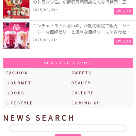
のトランプ缶』が伊勢丹新宿店にて先行発売！王冠
キティのフィギュア、キティトランプのステッカー
2025/09/09〜
SWEETS
付き♡
ゴンチャ「あふれる巨峰」が期間限定で販売！ジュ
ーシーな巨峰ゼリーと濃厚な巨峰ソースを合わせた
ミルクティー、ティーエード、ジェラッティー、ス
2025/09/04〜
SWEETS
パークリングティーが登場♪
NEWS CATEGORIES
FASHION
SWEETS
GOURMET
BEAUTY
GOODS
CULTURE
LIFESTYLE
COMING UP
NEWS SEARCH