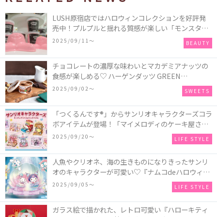
LUSH原宿店ではハロウィンコレクションを好評発
売中！プルプルと揺れる質感が楽しい「モンスター
オクトパス」や定番の「ゴースティー」「パンキン
2025/09/11〜
BEAUTY
ナンキン」など♪＜レポ＞
チョコレートの濃厚な味わいとマカデミアナッツの
食感が楽しめる♡ ハーゲンダッツ GREEN
CRAFT(グリーンクラフト) ミニカップ『チョコレー
2025/09/02〜
SWEETS
ト＆マカデミア』が新発売
「つくるんです®」からサンリオキャラクターズコラ
ボアイテムが登場！「マイメロディのケーキ屋さ
ん」などミニチュアハウス8種類と、「シナモロール
2025/09/20〜
LIFE STYLE
のメリーゴーランド」などオルゴールで動く仕掛け
付きのウッドパズル2種類♪
人魚やクリオネ、海の生きものになりきったサンリ
オのキャラクターが可愛い♡『ナムコdeハロウィン
2025～マーメイドファンタジー～』全国のアミュー
2025/09/05〜
LIFE STYLE
ズメント施設「ナムコ」「ナムコオンラインクレー
ン」で開催！
ガラス絵で描かれた、レトロ可愛い『ハローキティ