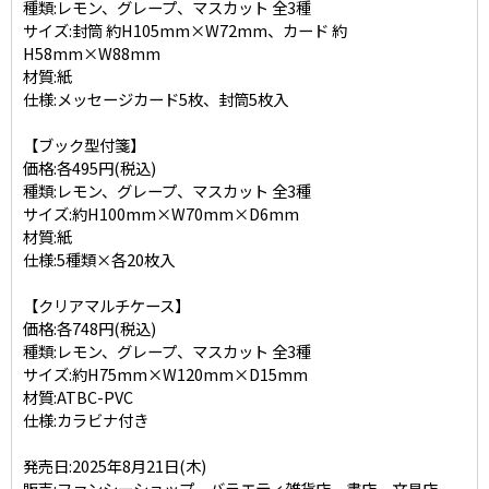
種類:レモン、グレープ、マスカット 全3種
サイズ:封筒 約H105mm×W72mm、カード 約
H58mm×W88mm
材質:紙
仕様:メッセージカード5枚、封筒5枚入
【ブック型付箋】
価格:各495円(税込)
種類:レモン、グレープ、マスカット 全3種
サイズ:約H100mm×W70mm×D6mm
材質:紙
仕様:5種類×各20枚入
【クリアマルチケース】
価格:各748円(税込)
種類:レモン、グレープ、マスカット 全3種
サイズ:約H75mm×W120mm×D15mm
材質:ATBC-PVC
仕様:カラビナ付き
発売日:2025年8月21日(木)
販売:ファンシーショップ、バラエティ雑貨店、書店、文具店、