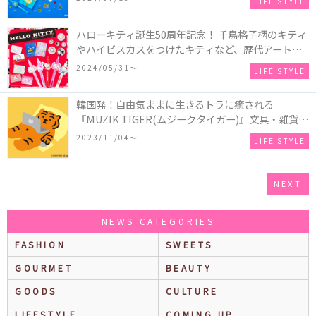
LIFE STYLE
テッカーなど♪
ハローキティ誕生50周年記念！ 千鳥格子柄のキティ
やハイビスカスをつけたキティなど、歴代アートが
楽しめる文具雑貨シリーズが発売
2024/05/31〜
LIFE STYLE
韓国発！自由気ままに生きるトラに癒される
『MUZIK TIGER(ムジークタイガー)』文具・雑貨シ
リーズが発売
2023/11/04〜
LIFE STYLE
NEXT
NEWS CATEGORIES
FASHION
SWEETS
GOURMET
BEAUTY
GOODS
CULTURE
LIFESTYLE
COMING UP