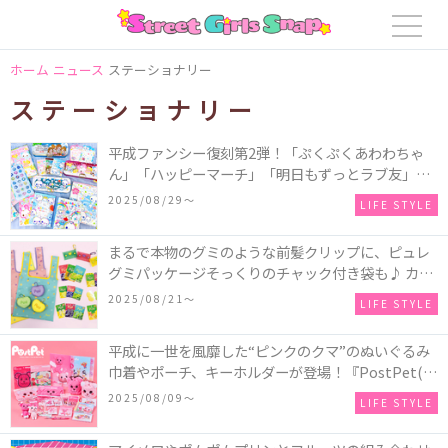
ホーム
ニュース
ステーショナリー
ステーショナリー
平成ファンシー復刻第2弾！「ぷくぷくあわわちゃ
ん」「ハッピーマーチ」「明日もずっとラブ友」な
どの「カンペンケース」や「遊べるメモ帳」が発売
2025/08/29〜
LIFE STYLE
♪
まるで本物のグミのような前髪クリップに、ピュレ
グミパッケージそっくりのチャック付き袋も♪ カン
ロの人気商品「ピュレグミ」をモチーフにした文具
2025/08/21〜
LIFE STYLE
雑貨が発売！
平成に一世を風靡した“ピンクのクマ”のぬいぐるみ
巾着やポーチ、キーホルダーが登場！『PostPet(ポ
ストペット)』文具雑貨シリーズが順次発売
2025/08/09〜
LIFE STYLE