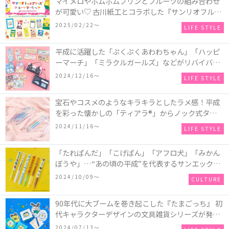
マイメロやポムポムプリンとフルーツの組み合わせ
が可愛い♡ 古川紙工とコラボした『サンリオフルー
ツマーケット』シリーズが発売！
2025/02/22〜
LIFE STYLE
平成に活躍した「ぷくぷくあわわちゃん」「ハッピ
ーマーチ」「ミラクルガールズ」などがリバイバ
ル！「お札メモ」や「デニムペンケース」など懐か
2024/12/16〜
LIFE STYLE
しいデザインのアイテムが発売♪
宝石やコスメのようなキラキラとしたラメ感！平成
を彩った懐かしの「ティアラ®」からノック式タイプ
の「ボールサイン® ティアラ®ノック」が新登場！
2024/11/16〜
LIFE STYLE
「たれぱんだ」「こげぱん」「アフロ犬」「みかん
ぼうや」…“あの頃の平成”を代表するサンエックス
キャラクターたちが可愛い♡ 2色ボールペン
2024/10/09〜
CULTURE
「mimi®ペン」シリーズにサンエックスの人気キャ
ラクターが初登場！
90年代に大ブームを巻き起こした『たまごっち』 初
代キャラクターデザインの文具雑貨シリーズが発
売！ダイカット付箋やマスキングテープ、クリアス
2024/07/13〜