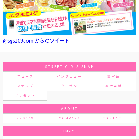
@sgs109com からのツイート
STREET GIRLS SNAP
ニュース
インタビュー
試写会
スナップ
クーポン
原宿店舗
プレゼント
ABOUT
SGS109
COMPANY
CONTACT
INFO