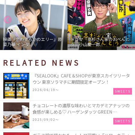
映画『恋わずらいのエリー』原
ドラマ「高杉さん家のおべんと
菜乃華 インタ...
う」小山慶一郎...
RELATED NEWS
『SEALOOK』CAFE＆SHOPが東京スカイツリータ
ウン 東京ソラマチに期間限定オープン！
2026/06/19〜
SWEETS
チョコレートの濃厚な味わいとマカデミアナッツの
食感が楽しめる♡ ハーゲンダッツ GREEN
CRAFT(グリーンクラフト) ミニカップ『チョコレー
2025/09/02〜
SWEETS
ト＆マカデミア』が新発売