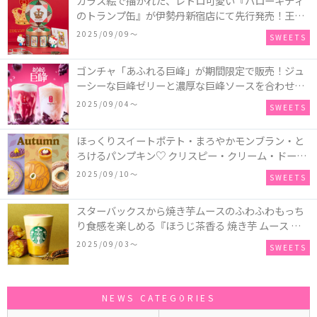
ガラス絵で描かれた、レトロ可愛い『ハローキティ
のトランプ缶』が伊勢丹新宿店にて先行発売！王冠
キティのフィギュア、キティトランプのステッカー
2025/09/09〜
SWEETS
付き♡
ゴンチャ「あふれる巨峰」が期間限定で販売！ジュ
ーシーな巨峰ゼリーと濃厚な巨峰ソースを合わせた
ミルクティー、ティーエード、ジェラッティー、ス
2025/09/04〜
SWEETS
パークリングティーが登場♪
ほっくりスイートポテト・まろやかモンブラン・と
ろけるパンプキン♡ クリスピー・クリーム・ドーナ
ツに“いも”“栗“”かぼちゃ“を使用し、秋らしい人気
2025/09/10〜
SWEETS
スイーツを表現した新商品が発売！
スターバックスから焼き芋ムースのふわふわもっち
り食感を楽しめる『ほうじ茶香る 焼き芋 ムース テ
ィー ラテ』が新発売！大好評の『チョコレート ムー
2025/09/03〜
SWEETS
ス ラテ』も再登場♪
NEWS CATEGORIES