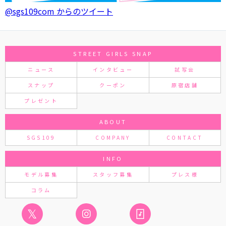
@sgs109com からのツイート
STREET GIRLS SNAP
ニュース
インタビュー
試写会
スナップ
クーポン
原宿店舗
プレゼント
ABOUT
SGS109
COMPANY
CONTACT
INFO
モデル募集
スタッフ募集
プレス様
コラム
𝕏