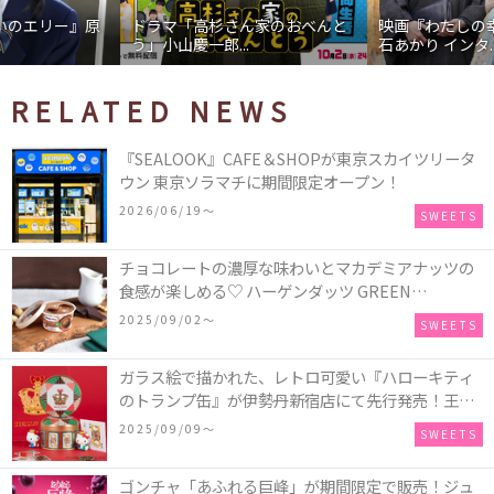
ドラマ「高杉さん家のおべんと
映画『わたしの幸せな結婚』髙
う」小山慶一郎...
石あかり インタ...
RELATED NEWS
『SEALOOK』CAFE＆SHOPが東京スカイツリータ
ウン 東京ソラマチに期間限定オープン！
2026/06/19〜
SWEETS
チョコレートの濃厚な味わいとマカデミアナッツの
食感が楽しめる♡ ハーゲンダッツ GREEN
CRAFT(グリーンクラフト) ミニカップ『チョコレー
2025/09/02〜
SWEETS
ト＆マカデミア』が新発売
ガラス絵で描かれた、レトロ可愛い『ハローキティ
のトランプ缶』が伊勢丹新宿店にて先行発売！王冠
キティのフィギュア、キティトランプのステッカー
2025/09/09〜
SWEETS
付き♡
ゴンチャ「あふれる巨峰」が期間限定で販売！ジュ