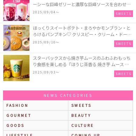
ーシーな巨峰ゼリーと濃厚な巨峰ソースを合わせた
ミルクティー、ティーエード、ジェラッティー、ス
2025/09/04〜
SWEETS
パークリングティーが登場♪
ほっくりスイートポテト・まろやかモンブラン・と
ろけるパンプキン♡ クリスピー・クリーム・ドーナ
ツに“いも”“栗“”かぼちゃ“を使用し、秋らしい人気
2025/09/10〜
SWEETS
スイーツを表現した新商品が発売！
スターバックスから焼き芋ムースのふわふわもっち
り食感を楽しめる『ほうじ茶香る 焼き芋 ムース テ
ィー ラテ』が新発売！大好評の『チョコレート ムー
2025/09/03〜
SWEETS
ス ラテ』も再登場♪
NEWS CATEGORIES
FASHION
SWEETS
GOURMET
BEAUTY
GOODS
CULTURE
LIFESTYLE
COMING UP