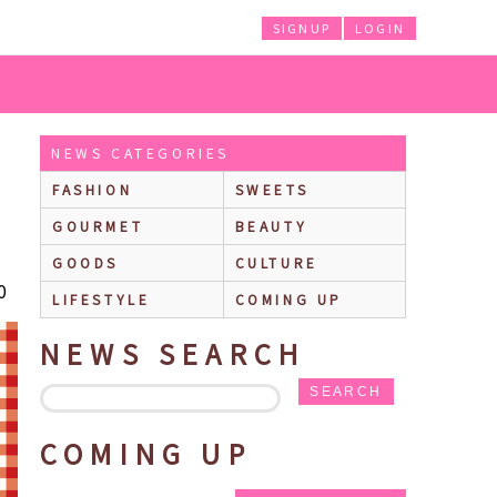
SIGNUP
LOGIN
×サンリオキャラクターズのコラボ商品第2弾が発売！
NEWS CATEGORIES
FASHION
SWEETS
GOURMET
BEAUTY
GOODS
CULTURE
0
LIFESTYLE
COMING UP
NEWS SEARCH
SEARCH
COMING UP