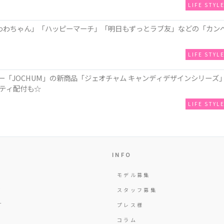
LIFE STYL
わわちゃん」「ハッピーマーチ」「明日もずっとラブ友」などの「カン
LIFE STYL
ー「JOCHUM」の新商品「ジェオチャム キャンディデザインシリーズ
ティ配付も☆
LIFE STYL
INFO
モデル募集
Y
スタッフ募集
T
プレス様
コラム