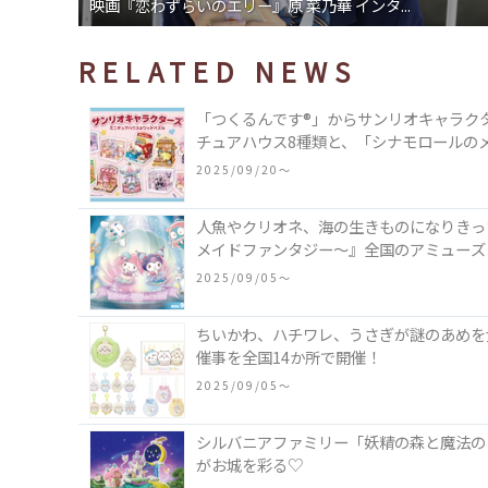
映画『恋わずらいのエリー』原 菜乃華 インタ...
RELATED NEWS
「つくるんです®」からサンリオキャラク
チュアハウス8種類と、「シナモロールの
類♪
2025/09/20〜
人魚やクリオネ、海の生きものになりきった
メイドファンタジー～』全国のアミューズ
2025/09/05〜
ちいかわ、ハチワレ、うさぎが謎のあめを食べ
催事を全国14か所で開催！
2025/09/05〜
シルバニアファミリー「妖精の森と魔法の
がお城を彩る♡