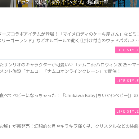
ドラマ「高杉さん家のおべんとう」小山慶一郎...
ターズコラボアイテムが登場！「マイメロディのケーキ屋さん」などミ
メリーゴーランド」などオルゴールで動く仕掛け付きのウッドパズル2種
LIFE STYL
サンリオのキャラクターが可愛い♡『ナムコdeハロウィン2025～マ
メント施設「ナムコ」「ナムコオンラインクレーン」で開催！
LIFE STYL
てベビーになっちゃった！『Chiikawa Baby(ちいかわベビー)』の
LIFE STYL
お城」が新発売！幻想的な月やキラキラ輝く星、クリスタルなどの装飾