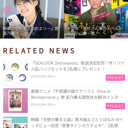
映画『恋わずらいのエリー』原
ドラマ「高杉さん家のおべんと
菜乃華 インタ...
う」小山慶一郎...
RELATED NEWS
『SEALOOK 2nd season』放送決定記念♡オリジナ
ル缶バッジセットを2名様にプレゼント！
2026/06/24〜
PRESENT
劇場アニメ『不思議の国でアリスと -Dive in
Wonderland-』原 菜乃華＆間宮祥太朗 Wインタビ
ュー記念 “直筆サイン入りチェキ”／1名様
2025/09/28〜
PRESENT
映画『天使の集まる島』青木柚＆さとうほなみ Wイ
ンタビュー記念 “直筆サイン入りチェキ”／2名様