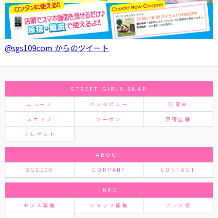
@sgs109com からのツイート
STREET GIRLS SNAP
ニュース
インタビュー
試写会
スナップ
クーポン
原宿店舗
プレゼント
ABOUT
SGS109
COMPANY
CONTACT
INFO
モデル募集
スタッフ募集
プレス様