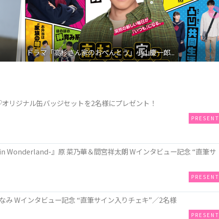
ドラマ「高杉さん家のおべんとう」小山慶一郎...
決定記念♡オリジナル缶バッジセットを2名様にプレゼント！
PRESEN
n Wonderland-』原 菜乃華＆間宮祥太朗 Wインタビュー記念 “直筆サ
PRESEN
み Wインタビュー記念 “直筆サイン入りチェキ”／2名様
PRESEN