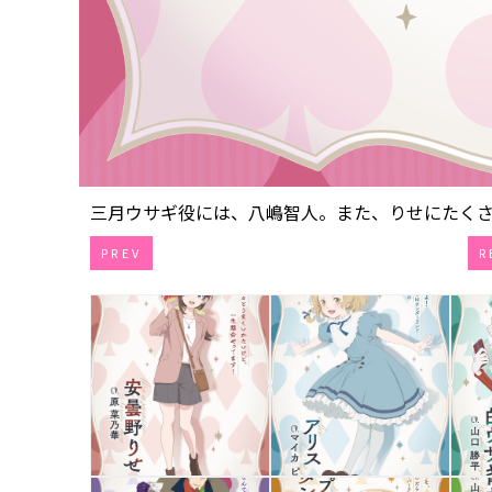
三月ウサギ役には、八嶋智人。また、りせにたくさん
PREV
R