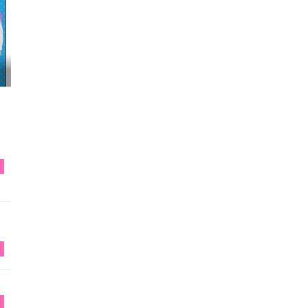
映画『わたしの幸せな結婚』髙石あかり インタ...
T
T
T