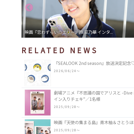
映画『恋わずらいのエリー』原 菜乃華 インタ...
RELATED NEWS
『SEALOOK 2nd season』放送
2026/06/24〜
劇場アニメ『不思議の国でアリスと -Dive i
イン入りチェキ”／1名様
2025/09/28〜
映画『天使の集まる島』青木柚＆さとうほな
2025/09/28〜