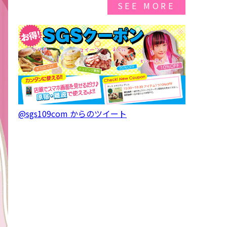
SEE MORE
@sgs109com からのツイート