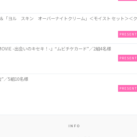
＆「ヨル スキン オーバーナイトクリーム」＜モイスト セット＞＜
PRESEN
OVIE -出会いのキセキ！-』“ムビチケカード”／2組4名様
PRESEN
”／5組10名様
PRESEN
INFO