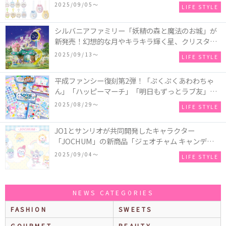
ビー)』の催事を全国14か所で開催！
2025/09/05〜
LIFE STYLE
シルバニアファミリー「妖精の森と魔法のお城」が
新発売！幻想的な月やキラキラ輝く星、クリスタル
などの装飾がお城を彩る♡
2025/09/13〜
LIFE STYLE
平成ファンシー復刻第2弾！「ぷくぷくあわわちゃ
ん」「ハッピーマーチ」「明日もずっとラブ友」な
どの「カンペンケース」や「遊べるメモ帳」が発売
2025/08/29〜
LIFE STYLE
♪
JO1とサンリオが共同開発したキャラクター
「JOCHUM」の新商品「ジェオチャム キャンディデ
ザインシリーズ」が発売！一部店舗限定で特別装飾
2025/09/04〜
LIFE STYLE
やノベルティ配付も☆
NEWS CATEGORIES
FASHION
SWEETS
GOURMET
BEAUTY