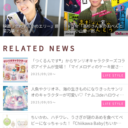
映画『恋わずらいのエリー』原
ドラマ「高杉さん家のおべんと
菜乃華 インタ...
う」小山慶一郎...
RELATED NEWS
「つくるんです®」からサンリオキャラクターズコラ
ボアイテムが登場！「マイメロディのケーキ屋さ
ん」などミニチュアハウス8種類と、「シナモロール
2025/09/20〜
LIFE STYLE
のメリーゴーランド」などオルゴールで動く仕掛け
付きのウッドパズル2種類♪
人魚やクリオネ、海の生きものになりきったサンリ
オのキャラクターが可愛い♡『ナムコdeハロウィン
2025～マーメイドファンタジー～』全国のアミュー
2025/09/05〜
LIFE STYLE
ズメント施設「ナムコ」「ナムコオンラインクレー
ン」で開催！
ちいかわ、ハチワレ、うさぎが謎のあめを食べてベ
ビーになっちゃった！『Chiikawa Baby(ちいかわベ