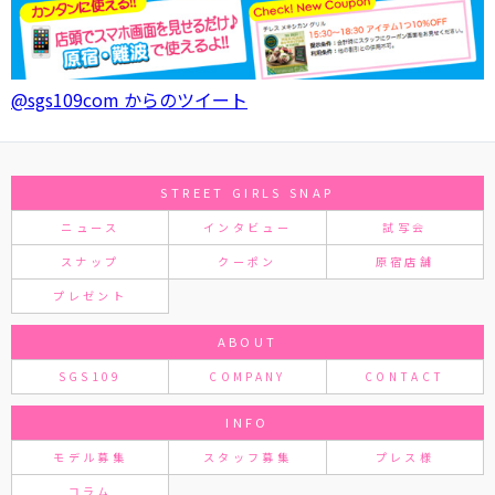
@sgs109com からのツイート
STREET GIRLS SNAP
ニュース
インタビュー
試写会
スナップ
クーポン
原宿店舗
プレゼント
ABOUT
SGS109
COMPANY
CONTACT
INFO
モデル募集
スタッフ募集
プレス様
コラム