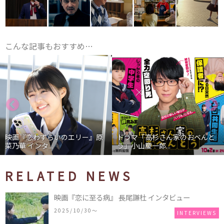
こんな記事もおすすめ…
映画『恋わずらいのエリー』原
ドラマ「高杉さん家のおべんと
菜乃華 インタ...
う」小山慶一郎...
RELATED NEWS
映画『恋に至る病』 長尾謙杜 インタビュー
2025/10/30〜
INTERVIEWS