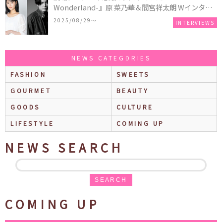
Wonderland-』原 菜乃華＆間宮祥太朗 Wインタビ
ュー
2025/08/29〜
INTERVIEWS
NEWS CATEGORIES
FASHION
SWEETS
GOURMET
BEAUTY
GOODS
CULTURE
LIFESTYLE
COMING UP
NEWS SEARCH
SEARCH
COMING UP