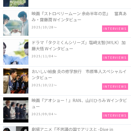
映画『ストロベリームーン 余命半年の恋』 當真あ
み・齋藤潤 Wインタビュー
2025/10/28〜
INTERVIEWS
ドラマ「タクミくんシリーズ」塩﨑太智(M!LK）加
藤大悟 Wインタビュー
2025/11/04〜
INTERVIEWS
おいしい給食 炎の修学旅行 市原隼人スペシャルイ
ンタビュー
2025/10/22〜
INTERVIEWS
映画『アオショー！』RAN、山川ひろみ Wインタビ
ュー
2025/09/04〜
INTERVIEWS
劇場アニメ『不思議の国でアリスと -Dive in