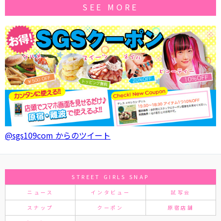
SEE MORE
@sgs109com からのツイート
STREET GIRLS SNAP
ニュース
インタビュー
試写会
スナップ
クーポン
原宿店舗