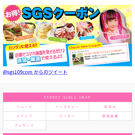
@sgs109com からのツイート
STREET GIRLS SNAP
ニュース
インタビュー
試写会
スナップ
クーポン
原宿店舗
プレゼント