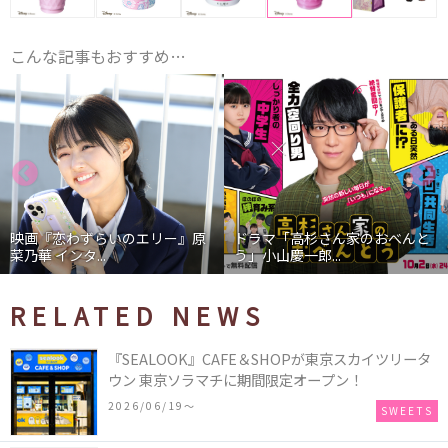
こんな記事もおすすめ…
映画『恋わずらいのエリー』原
ドラマ「高杉さん家のおべんと
菜乃華 インタ...
う」小山慶一郎...
RELATED NEWS
『SEALOOK』CAFE＆SHOPが東京スカイツリータ
ウン 東京ソラマチに期間限定オープン！
2026/06/19〜
SWEETS