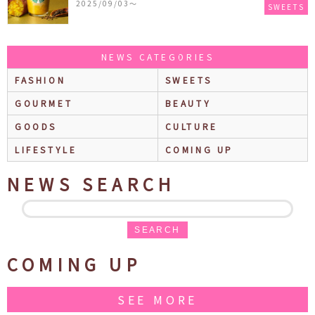
2025/09/03〜
SWEETS
ス ラテ』も再登場♪
NEWS CATEGORIES
FASHION
SWEETS
GOURMET
BEAUTY
GOODS
CULTURE
LIFESTYLE
COMING UP
NEWS SEARCH
SEARCH
COMING UP
SEE MORE