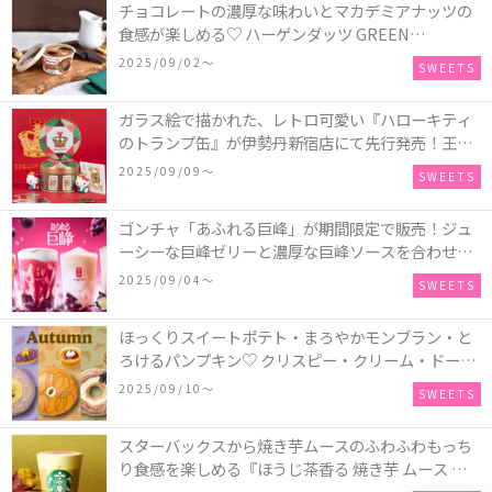
チョコレートの濃厚な味わいとマカデミアナッツの
食感が楽しめる♡ ハーゲンダッツ GREEN
CRAFT(グリーンクラフト) ミニカップ『チョコレー
2025/09/02〜
SWEETS
ト＆マカデミア』が新発売
ガラス絵で描かれた、レトロ可愛い『ハローキティ
のトランプ缶』が伊勢丹新宿店にて先行発売！王冠
キティのフィギュア、キティトランプのステッカー
2025/09/09〜
SWEETS
付き♡
ゴンチャ「あふれる巨峰」が期間限定で販売！ジュ
ーシーな巨峰ゼリーと濃厚な巨峰ソースを合わせた
ミルクティー、ティーエード、ジェラッティー、ス
2025/09/04〜
SWEETS
パークリングティーが登場♪
ほっくりスイートポテト・まろやかモンブラン・と
ろけるパンプキン♡ クリスピー・クリーム・ドーナ
ツに“いも”“栗“”かぼちゃ“を使用し、秋らしい人気
2025/09/10〜
SWEETS
スイーツを表現した新商品が発売！
スターバックスから焼き芋ムースのふわふわもっち
り食感を楽しめる『ほうじ茶香る 焼き芋 ムース テ
ィー ラテ』が新発売！大好評の『チョコレート ムー