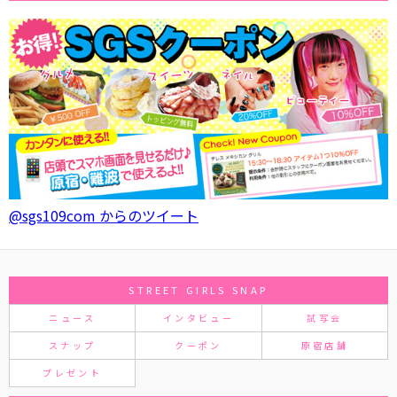
@sgs109com からのツイート
STREET GIRLS SNAP
ニュース
インタビュー
試写会
スナップ
クーポン
原宿店舗
プレゼント