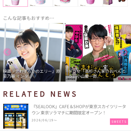
こんな記事もおすすめ…
映画『恋わずらいのエリー』原
ドラマ「高杉さん家のおべんと
菜乃華 インタ...
う」小山慶一郎...
RELATED NEWS
『SEALOOK』CAFE＆SHOPが東京スカイツリータ
ウン 東京ソラマチに期間限定オープン！
2026/06/19〜
SWEETS