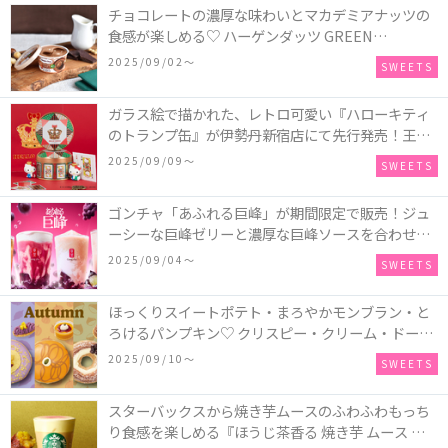
チョコレートの濃厚な味わいとマカデミアナッツの
食感が楽しめる♡ ハーゲンダッツ GREEN
CRAFT(グリーンクラフト) ミニカップ『チョコレー
2025/09/02〜
SWEETS
ト＆マカデミア』が新発売
ガラス絵で描かれた、レトロ可愛い『ハローキティ
のトランプ缶』が伊勢丹新宿店にて先行発売！王冠
キティのフィギュア、キティトランプのステッカー
2025/09/09〜
SWEETS
付き♡
ゴンチャ「あふれる巨峰」が期間限定で販売！ジュ
ーシーな巨峰ゼリーと濃厚な巨峰ソースを合わせた
ミルクティー、ティーエード、ジェラッティー、ス
2025/09/04〜
SWEETS
パークリングティーが登場♪
ほっくりスイートポテト・まろやかモンブラン・と
ろけるパンプキン♡ クリスピー・クリーム・ドーナ
ツに“いも”“栗“”かぼちゃ“を使用し、秋らしい人気
2025/09/10〜
SWEETS
スイーツを表現した新商品が発売！
スターバックスから焼き芋ムースのふわふわもっち
り食感を楽しめる『ほうじ茶香る 焼き芋 ムース テ