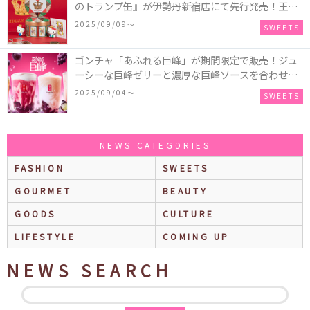
のトランプ缶』が伊勢丹新宿店にて先行発売！王冠
キティのフィギュア、キティトランプのステッカー
2025/09/09〜
SWEETS
付き♡
ゴンチャ「あふれる巨峰」が期間限定で販売！ジュ
ーシーな巨峰ゼリーと濃厚な巨峰ソースを合わせた
ミルクティー、ティーエード、ジェラッティー、ス
2025/09/04〜
SWEETS
パークリングティーが登場♪
NEWS CATEGORIES
FASHION
SWEETS
GOURMET
BEAUTY
GOODS
CULTURE
LIFESTYLE
COMING UP
NEWS SEARCH