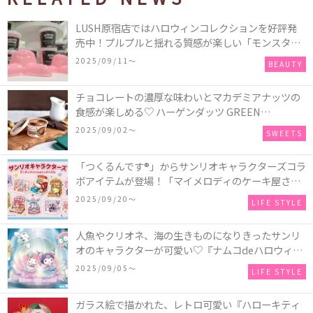
LUSH原宿店ではハロウィンコレクションを好評発
売中！プルプルと揺れる質感が楽しい「モンスター
オクトパス」や定番の「ゴースティー」「パンキン
2025/09/11〜
BEAUTY
ナンキン」など♪＜レポ＞
チョコレートの濃厚な味わいとマカデミアナッツの
食感が楽しめる♡ ハーゲンダッツ GREEN
CRAFT(グリーンクラフト) ミニカップ『チョコレー
2025/09/02〜
SWEETS
ト＆マカデミア』が新発売
「つくるんです®」からサンリオキャラクターズコラ
ボアイテムが登場！「マイメロディのケーキ屋さ
ん」などミニチュアハウス8種類と、「シナモロール
2025/09/20〜
LIFE STYLE
のメリーゴーランド」などオルゴールで動く仕掛け
付きのウッドパズル2種類♪
人魚やクリオネ、海の生きものになりきったサンリ
オのキャラクターが可愛い♡『ナムコdeハロウィン
2025～マーメイドファンタジー～』全国のアミュー
2025/09/05〜
LIFE STYLE
ズメント施設「ナムコ」「ナムコオンラインクレー
ン」で開催！
ガラス絵で描かれた、レトロ可愛い『ハローキティ