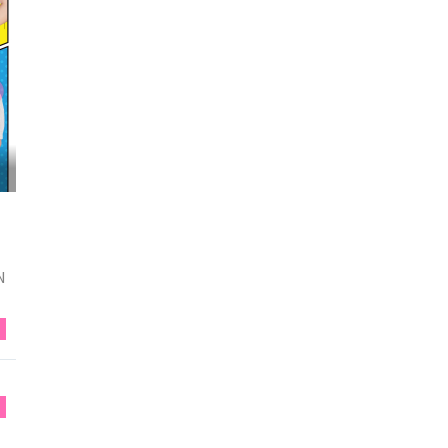
タ...
映画『FUNNY BUNNY』試写会へGO
N
N
N