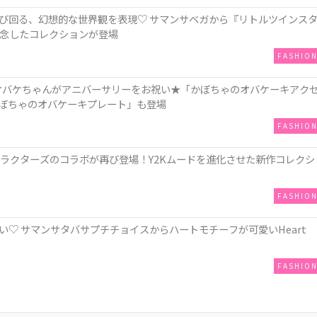
び回る、幻想的な世界観を表現♡ サマンサベガから『リトルツインス
記念したコレクションが登場
FASHIO
“姿のオバケちゃんがアニバーサリーをお祝い★「かぼちゃのオバケーキアク
は「かぼちゃのオバケーキプレート」も登場
FASHIO
ミヤキャラクターズのコラボが再び登場！Y2Kムードを進化させた新作コレクシ
FASHIO
♡ サマンサタバサプチチョイスからハートモチーフが可愛いHeart
FASHIO