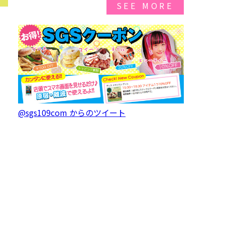
SEE MORE
@sgs109com からのツイート