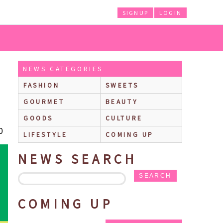
SIGNUP
LOGIN
マカラーとしたレトロ可愛いデザイン♪
NEWS CATEGORIES
FASHION
SWEETS
GOURMET
BEAUTY
GOODS
CULTURE
0
LIFESTYLE
COMING UP
NEWS SEARCH
SEARCH
COMING UP