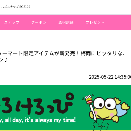
ールズスナップ SGS109
スナップ
クーポン
原宿店舗
プレゼント
っぴ」のサンキューマート限定アイテムが新発売！梅雨にピッタリな、緑をテー
キューマート限定アイテムが新発売！梅雨にピッタリな、
ン♪
2025-05-22 14:35:0