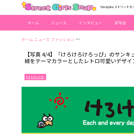
Harajuku ストリートガ
ホーム
ニュース
インタビュー
試写会
ホーム
ニュース
ファッション
【写真 4/4】「けろけろけろ
【写真 4/4】「けろけろけろっぴ」のサン
緑をテーマカラーとしたレトロ可愛いデザイ
FASHION