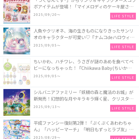
ボアイテムが登場！「マイメロディのケーキ屋さ
ん」などミニチュアハウス8種類と、「シナモロール
2025/09/20〜
LIFE STYLE
のメリーゴーランド」などオルゴールで動く仕掛け
付きのウッドパズル2種類♪
人魚やクリオネ、海の生きものになりきったサンリ
オのキャラクターが可愛い♡『ナムコdeハロウィン
2025～マーメイドファンタジー～』全国のアミュー
2025/09/05〜
LIFE STYLE
ズメント施設「ナムコ」「ナムコオンラインクレー
ン」で開催！
ちいかわ、ハチワレ、うさぎが謎のあめを食べてベ
ビーになっちゃった！『Chiikawa Baby(ちいかわベ
ビー)』の催事を全国14か所で開催！
2025/09/05〜
LIFE STYLE
シルバニアファミリー「妖精の森と魔法のお城」が
新発売！幻想的な月やキラキラ輝く星、クリスタル
などの装飾がお城を彩る♡
2025/09/13〜
LIFE STYLE
平成ファンシー復刻第2弾！「ぷくぷくあわわちゃ
ん」「ハッピーマーチ」「明日もずっとラブ友」な
どの「カンペンケース」や「遊べるメモ帳」が発売
2025/08/29〜
LIFE STYLE