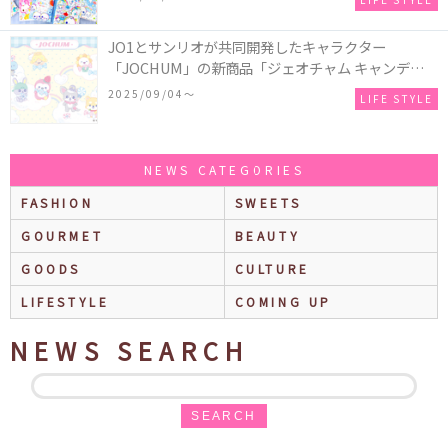
♪
JO1とサンリオが共同開発したキャラクター
「JOCHUM」の新商品「ジェオチャム キャンディデ
ザインシリーズ」が発売！一部店舗限定で特別装飾
2025/09/04〜
LIFE STYLE
やノベルティ配付も☆
NEWS CATEGORIES
FASHION
SWEETS
GOURMET
BEAUTY
GOODS
CULTURE
LIFESTYLE
COMING UP
NEWS SEARCH
SEARCH