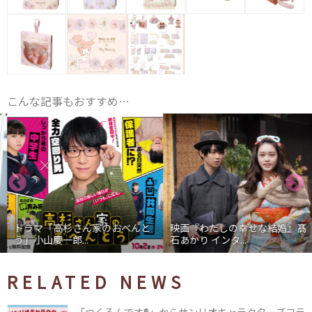
こんな記事もおすすめ…
ドラマ「高杉さん家のおべんと
映画『わたしの幸せな結婚』髙
う」小山慶一郎...
石あかり インタ...
RELATED NEWS
「つくるんです®」からサンリオキャラクターズコラ