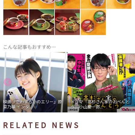
こんな記事もおすすめ…
原
ドラマ「高杉さん家のおべんと
映画『わたしの幸せな結婚』
う」小山慶一郎...
石あかり インタ...
RELATED NEWS