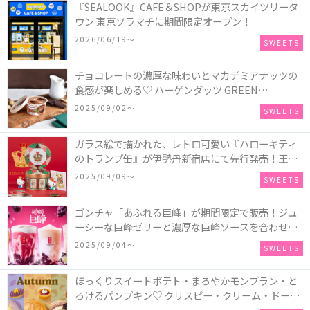
『SEALOOK』CAFE＆SHOPが東京スカイツリータ
ウン 東京ソラマチに期間限定オープン！
2026/06/19〜
SWEETS
チョコレートの濃厚な味わいとマカデミアナッツの
食感が楽しめる♡ ハーゲンダッツ GREEN
CRAFT(グリーンクラフト) ミニカップ『チョコレー
2025/09/02〜
SWEETS
ト＆マカデミア』が新発売
ガラス絵で描かれた、レトロ可愛い『ハローキティ
のトランプ缶』が伊勢丹新宿店にて先行発売！王冠
キティのフィギュア、キティトランプのステッカー
2025/09/09〜
SWEETS
付き♡
ゴンチャ「あふれる巨峰」が期間限定で販売！ジュ
ーシーな巨峰ゼリーと濃厚な巨峰ソースを合わせた
ミルクティー、ティーエード、ジェラッティー、ス
2025/09/04〜
SWEETS
パークリングティーが登場♪
ほっくりスイートポテト・まろやかモンブラン・と
ろけるパンプキン♡ クリスピー・クリーム・ドーナ
ツに“いも”“栗“”かぼちゃ“を使用し、秋らしい人気