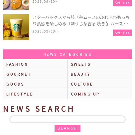
2025/09/10〜
SWEETS
スイーツを表現した新商品が発売！
スターバックスから焼き芋ムースのふわふわもっち
り食感を楽しめる『ほうじ茶香る 焼き芋 ムース テ
ィー ラテ』が新発売！大好評の『チョコレート ムー
2025/09/03〜
SWEETS
ス ラテ』も再登場♪
NEWS CATEGORIES
FASHION
SWEETS
GOURMET
BEAUTY
GOODS
CULTURE
LIFESTYLE
COMING UP
NEWS SEARCH
SEARCH