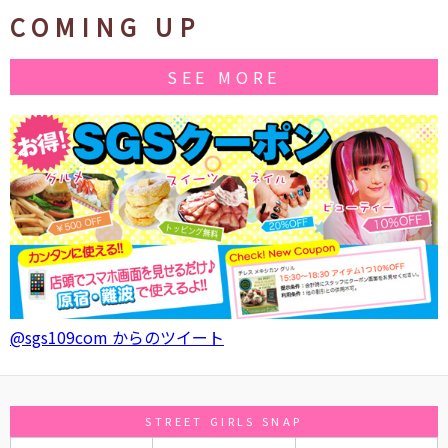
COMING UP
SEE MORE
@sgs109com からのツイート
STREET GIRLS SNAP