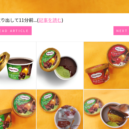
して11分前...(
記事を読む
)
EAD ARTICLE
NEXT