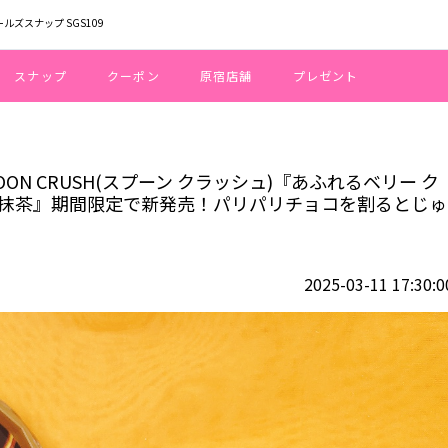
ールズスナップ SGS109
スナップ
クーポン
原宿店舗
プレゼント
カップ SPOON CRUSH(スプーン クラッシュ)『あふれるベリー クッ
OON CRUSH(スプーン クラッシュ)『あふれるベリー ク
い抹茶』期間限定で新発売！パリパリチョコを割るとじゅ
2025-03-11 17:30:0