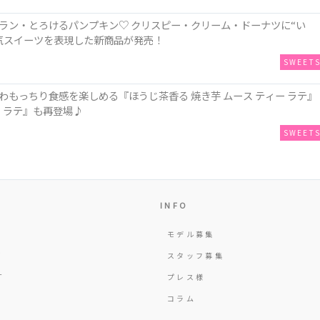
ラン・とろけるパンプキン♡ クリスピー・クリーム・ドーナツに“い
人気スイーツを表現した新商品が発売！
SWEET
もっちり食感を楽しめる『ほうじ茶香る 焼き芋 ムース ティー ラテ』
 ラテ』も再登場♪
SWEET
INFO
モデル募集
Y
スタッフ募集
T
プレス様
コラム