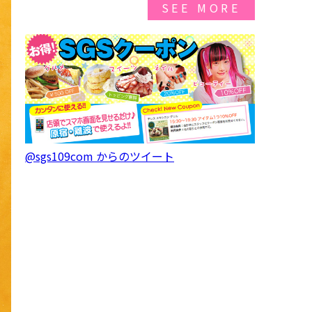
SEE MORE
@sgs109com からのツイート