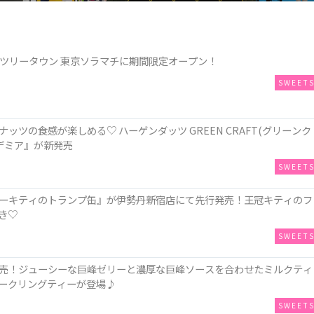
スカイツリータウン 東京ソラマチに期間限定オープン！
SWEET
ツの食感が楽しめる♡ ハーゲンダッツ GREEN CRAFT(グリーンク
デミア』が新発売
SWEET
ーキティのトランプ缶』が伊勢丹新宿店にて先行発売！王冠キティのフ
き♡
SWEET
売！ジューシーな巨峰ゼリーと濃厚な巨峰ソースを合わせたミルクティ
ークリングティーが登場♪
SWEET