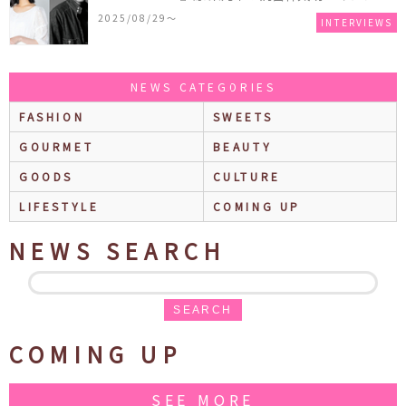
ュー
2025/08/29〜
INTERVIEWS
NEWS CATEGORIES
FASHION
SWEETS
GOURMET
BEAUTY
GOODS
CULTURE
LIFESTYLE
COMING UP
NEWS SEARCH
SEARCH
COMING UP
SEE MORE