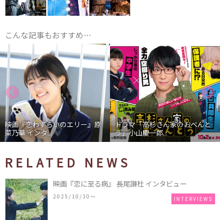
こんな記事もおすすめ…
映画『恋わずらいのエリー』原
ドラマ「高杉さん家のおべんと
菜乃華 インタ...
う」小山慶一郎...
RELATED NEWS
映画『恋に至る病』 長尾謙杜 インタビュー
2025/10/30〜
INTERVIEWS