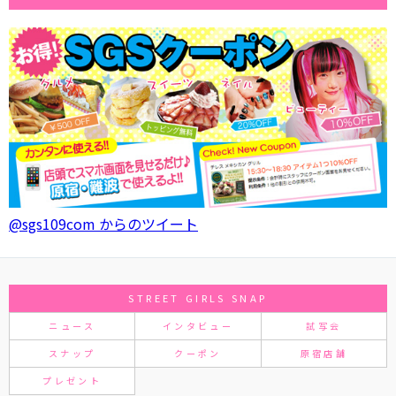
@sgs109com からのツイート
STREET GIRLS SNAP
ニュース
インタビュー
試写会
スナップ
クーポン
原宿店舗
プレゼント