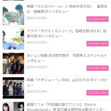
映画『ストロベリームーン 余命半年の恋』 當真あ
み・齋藤潤 Wインタビュー
2025/10/28〜
INTERVIEWS
ドラマ「タクミくんシリーズ」塩﨑太智(M!LK）加
藤大悟 Wインタビュー
2025/11/04〜
INTERVIEWS
おいしい給食 炎の修学旅行 市原隼人スペシャルイ
ンタビュー
2025/10/22〜
INTERVIEWS
映画『アオショー！』RAN、山川ひろみ Wインタビ
ュー
2025/09/04〜
INTERVIEWS
劇場アニメ『不思議の国でアリスと -Dive in
Wonderland-』原 菜乃華＆間宮祥太朗 Wインタビ