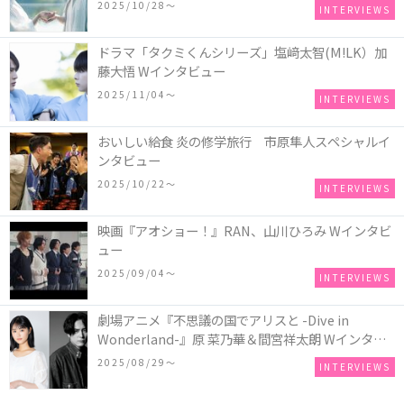
2025/10/28〜
INTERVIEWS
ドラマ「タクミくんシリーズ」塩﨑太智(M!LK）加
藤大悟 Wインタビュー
2025/11/04〜
INTERVIEWS
おいしい給食 炎の修学旅行 市原隼人スペシャルイ
ンタビュー
2025/10/22〜
INTERVIEWS
映画『アオショー！』RAN、山川ひろみ Wインタビ
ュー
2025/09/04〜
INTERVIEWS
劇場アニメ『不思議の国でアリスと -Dive in
Wonderland-』原 菜乃華＆間宮祥太朗 Wインタビ
ュー
2025/08/29〜
INTERVIEWS