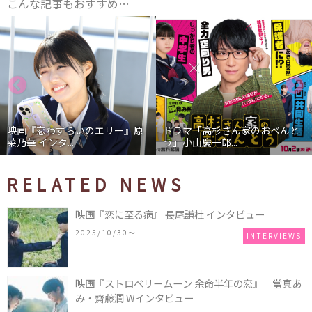
こんな記事もおすすめ…
映画『恋わずらいのエリー』原
ドラマ「高杉さん家のおべんと
菜乃華 インタ...
う」小山慶一郎...
RELATED NEWS
映画『恋に至る病』 長尾謙杜 インタビュー
2025/10/30〜
INTERVIEWS
映画『ストロベリームーン 余命半年の恋』 當真あ
み・齋藤潤 Wインタビュー