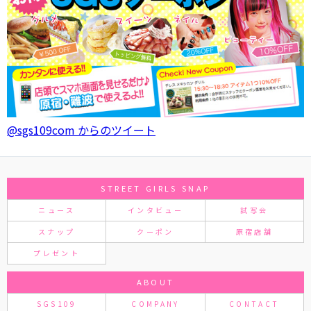
@sgs109com からのツイート
STREET GIRLS SNAP
ニュース
インタビュー
試写会
スナップ
クーポン
原宿店舗
プレゼント
ABOUT
SGS109
COMPANY
CONTACT