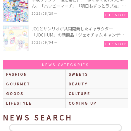
ん」「ハッピーマーチ」「明日もずっとラブ友」な
どの「カンペンケース」や「遊べるメモ帳」が発売
2025/08/29〜
LIFE STYLE
♪
JO1とサンリオが共同開発したキャラクター
「JOCHUM」の新商品「ジェオチャム キャンディデ
ザインシリーズ」が発売！一部店舗限定で特別装飾
2025/09/04〜
LIFE STYLE
やノベルティ配付も☆
NEWS CATEGORIES
FASHION
SWEETS
GOURMET
BEAUTY
GOODS
CULTURE
LIFESTYLE
COMING UP
NEWS SEARCH