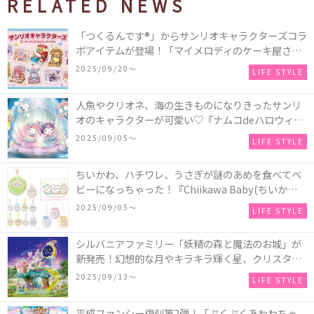
RELATED NEWS
「つくるんです®」からサンリオキャラクターズコラ
ボアイテムが登場！「マイメロディのケーキ屋さ
ん」などミニチュアハウス8種類と、「シナモロール
2025/09/20〜
LIFE STYLE
のメリーゴーランド」などオルゴールで動く仕掛け
付きのウッドパズル2種類♪
人魚やクリオネ、海の生きものになりきったサンリ
オのキャラクターが可愛い♡『ナムコdeハロウィン
2025～マーメイドファンタジー～』全国のアミュー
2025/09/05〜
LIFE STYLE
ズメント施設「ナムコ」「ナムコオンラインクレー
ン」で開催！
ちいかわ、ハチワレ、うさぎが謎のあめを食べてベ
ビーになっちゃった！『Chiikawa Baby(ちいかわベ
ビー)』の催事を全国14か所で開催！
2025/09/05〜
LIFE STYLE
シルバニアファミリー「妖精の森と魔法のお城」が
新発売！幻想的な月やキラキラ輝く星、クリスタル
などの装飾がお城を彩る♡
2025/09/13〜
LIFE STYLE
平成ファンシー復刻第2弾！「ぷくぷくあわわちゃ