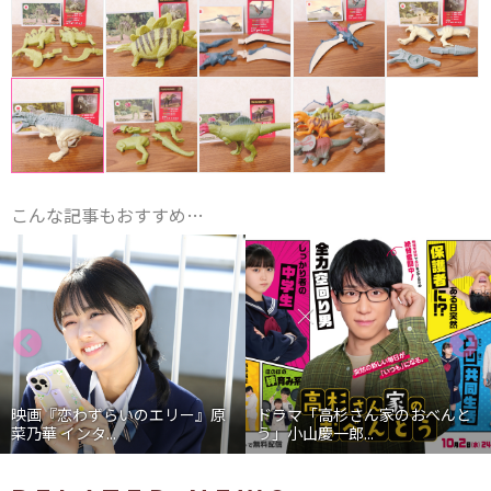
こんな記事もおすすめ…
映画『恋わずらいのエリー』原
ドラマ「高杉さん家のおべんと
菜乃華 インタ...
う」小山慶一郎...