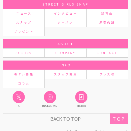
STREET GIRLS SNAP
ニュース
インタビュー
試写会
スナップ
クーポン
原宿店舗
プレゼント
ABOUT
SGS109
COMPANY
CONTACT
INFO
モデル募集
スタッフ募集
プレス様
コラム
𝕏
𝕏
INSTAGRAM
TIKTOK
BACK TO TOP
TOP