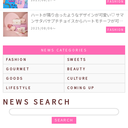
FASHION
ハートが隣り合ったようなデザインが可愛い♡ サマ
ンサタバサプチチョイスからハートモチーフが可愛
いHeart Collectionが発売！
2025/08/06〜
FASHION
NEWS CATEGORIES
FASHION
SWEETS
GOURMET
BEAUTY
GOODS
CULTURE
LIFESTYLE
COMING UP
NEWS SEARCH
SEARCH