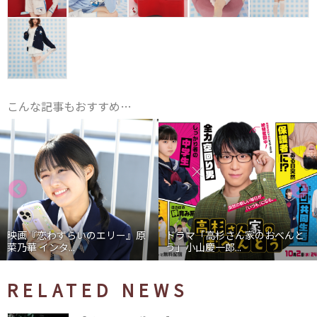
こんな記事もおすすめ…
映画『恋わずらいのエリー』原
ドラマ「高杉さん家のおべんと
菜乃華 インタ...
う」小山慶一郎...
RELATED NEWS