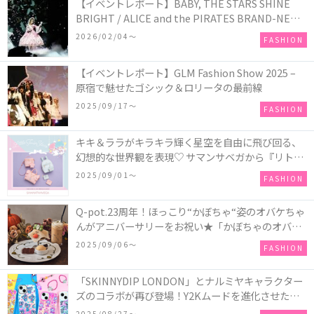
【イベントレポート】BABY, THE STARS SHINE
BRIGHT / ALICE and the PIRATES BRAND-NEW
COLLECTION in TOKYO
2026/02/04〜
FASHION
【イベントレポート】GLM Fashion Show 2025 –
原宿で魅せたゴシック＆ロリータの最前線
2025/09/17〜
FASHION
キキ＆ララがキラキラ輝く星空を自由に飛び回る、
幻想的な世界観を表現♡ サマンサベガから『リトル
ツインスターズ』50周年アニバーサリーイヤー』を
2025/09/01〜
FASHION
記念したコレクションが登場
Q-pot.23周年！ほっこり“かぼちゃ“姿のオバケちゃ
んがアニバーサリーをお祝い★「かぼちゃのオバケ
ーキアクセサリー」が新発売！Q-pot CAFE.では
2025/09/06〜
FASHION
「かぼちゃのオバケーキプレート」も登場
「SKINNYDIP LONDON」とナルミヤキャラクター
ズのコラボが再び登場！Y2Kムードを進化させた新
作コレクションを発売♪
2025/08/27〜