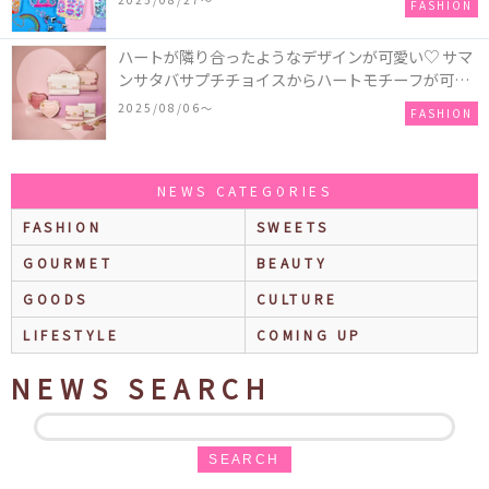
FASHION
ハートが隣り合ったようなデザインが可愛い♡ サマ
ンサタバサプチチョイスからハートモチーフが可愛
いHeart Collectionが発売！
2025/08/06〜
FASHION
NEWS CATEGORIES
FASHION
SWEETS
GOURMET
BEAUTY
GOODS
CULTURE
LIFESTYLE
COMING UP
NEWS SEARCH
SEARCH