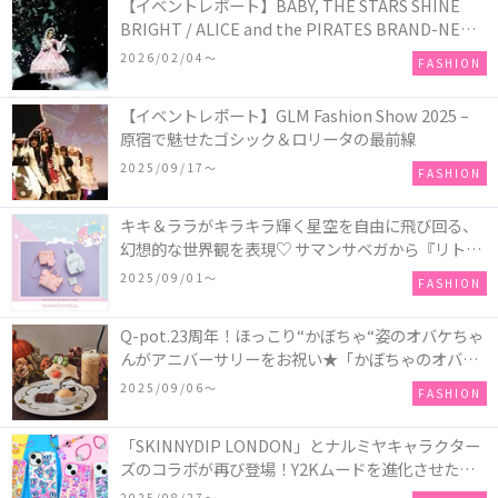
【イベントレポート】BABY, THE STARS SHINE
BRIGHT / ALICE and the PIRATES BRAND-NEW
COLLECTION in TOKYO
2026/02/04〜
FASHION
【イベントレポート】GLM Fashion Show 2025 –
原宿で魅せたゴシック＆ロリータの最前線
2025/09/17〜
FASHION
キキ＆ララがキラキラ輝く星空を自由に飛び回る、
幻想的な世界観を表現♡ サマンサベガから『リトル
ツインスターズ』50周年アニバーサリーイヤー』を
2025/09/01〜
FASHION
記念したコレクションが登場
Q-pot.23周年！ほっこり“かぼちゃ“姿のオバケちゃ
んがアニバーサリーをお祝い★「かぼちゃのオバケ
ーキアクセサリー」が新発売！Q-pot CAFE.では
2025/09/06〜
FASHION
「かぼちゃのオバケーキプレート」も登場
「SKINNYDIP LONDON」とナルミヤキャラクター
ズのコラボが再び登場！Y2Kムードを進化させた新
作コレクションを発売♪
2025/08/27〜