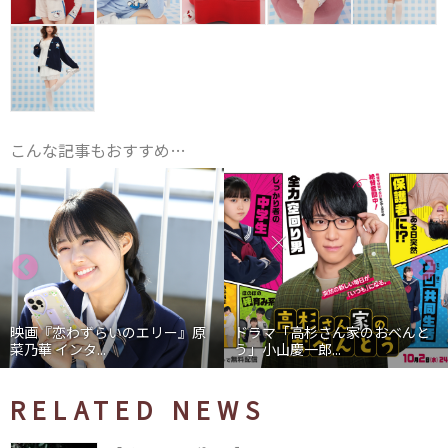
こんな記事もおすすめ…
映画『恋わずらいのエリー』原
ドラマ「高杉さん家のおべんと
菜乃華 インタ...
う」小山慶一郎...
RELATED NEWS