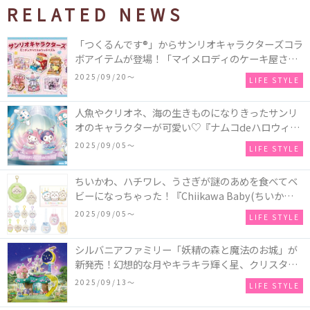
RELATED NEWS
「つくるんです®」からサンリオキャラクターズコラ
ボアイテムが登場！「マイメロディのケーキ屋さ
ん」などミニチュアハウス8種類と、「シナモロール
2025/09/20〜
LIFE STYLE
のメリーゴーランド」などオルゴールで動く仕掛け
付きのウッドパズル2種類♪
人魚やクリオネ、海の生きものになりきったサンリ
オのキャラクターが可愛い♡『ナムコdeハロウィン
2025～マーメイドファンタジー～』全国のアミュー
2025/09/05〜
LIFE STYLE
ズメント施設「ナムコ」「ナムコオンラインクレー
ン」で開催！
ちいかわ、ハチワレ、うさぎが謎のあめを食べてベ
ビーになっちゃった！『Chiikawa Baby(ちいかわベ
ビー)』の催事を全国14か所で開催！
2025/09/05〜
LIFE STYLE
シルバニアファミリー「妖精の森と魔法のお城」が
新発売！幻想的な月やキラキラ輝く星、クリスタル
などの装飾がお城を彩る♡
2025/09/13〜
LIFE STYLE