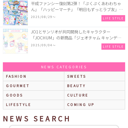
平成ファンシー復刻第2弾！「ぷくぷくあわわちゃ
ん」「ハッピーマーチ」「明日もずっとラブ友」な
どの「カンペンケース」や「遊べるメモ帳」が発売
2025/08/29〜
LIFE STYLE
♪
JO1とサンリオが共同開発したキャラクター
「JOCHUM」の新商品「ジェオチャム キャンディデ
ザインシリーズ」が発売！一部店舗限定で特別装飾
2025/09/04〜
LIFE STYLE
やノベルティ配付も☆
NEWS CATEGORIES
FASHION
SWEETS
GOURMET
BEAUTY
GOODS
CULTURE
LIFESTYLE
COMING UP
NEWS SEARCH