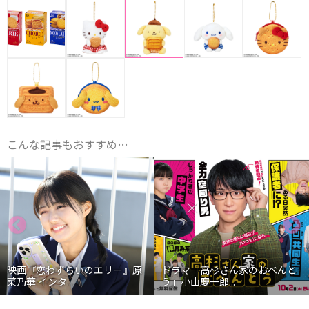
こんな記事もおすすめ…
映画『恋わずらいのエリー』原
ドラマ「高杉さん家のおべんと
菜乃華 インタ...
う」小山慶一郎...