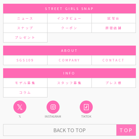
STREET GIRLS SNAP
ニュース
インタビュー
試写会
スナップ
クーポン
原宿店舗
プレゼント
ABOUT
SGS109
COMPANY
CONTACT
INFO
モデル募集
スタッフ募集
プレス様
コラム
𝕏
𝕏
INSTAGRAM
TIKTOK
BACK TO TOP
TOP