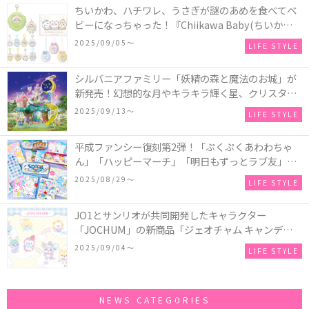
ちいかわ、ハチワレ、うさぎが謎のあめを食べてベ
ビーになっちゃった！『Chiikawa Baby(ちいかわベ
ビー)』の催事を全国14か所で開催！
2025/09/05〜
LIFE STYLE
シルバニアファミリー「妖精の森と魔法のお城」が
新発売！幻想的な月やキラキラ輝く星、クリスタル
などの装飾がお城を彩る♡
2025/09/13〜
LIFE STYLE
平成ファンシー復刻第2弾！「ぷくぷくあわわちゃ
ん」「ハッピーマーチ」「明日もずっとラブ友」な
どの「カンペンケース」や「遊べるメモ帳」が発売
2025/08/29〜
LIFE STYLE
♪
JO1とサンリオが共同開発したキャラクター
「JOCHUM」の新商品「ジェオチャム キャンディデ
ザインシリーズ」が発売！一部店舗限定で特別装飾
2025/09/04〜
LIFE STYLE
やノベルティ配付も☆
NEWS CATEGORIES