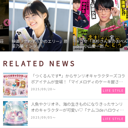
映画『恋わずらいのエリー』原
ドラマ「高杉さん家のおべんと
菜乃華 インタ...
う」小山慶一郎...
RELATED NEWS
「つくるんです®」からサンリオキャラクターズコラ
ボアイテムが登場！「マイメロディのケーキ屋さ
ん」などミニチュアハウス8種類と、「シナモロール
2025/09/20〜
LIFE STYLE
のメリーゴーランド」などオルゴールで動く仕掛け
付きのウッドパズル2種類♪
人魚やクリオネ、海の生きものになりきったサンリ
オのキャラクターが可愛い♡『ナムコdeハロウィン
2025～マーメイドファンタジー～』全国のアミュー
2025/09/05〜
LIFE STYLE
ズメント施設「ナムコ」「ナムコオンラインクレー
ン」で開催！