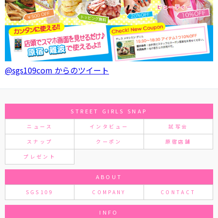
@sgs109com からのツイート
STREET GIRLS SNAP
ニュース
インタビュー
試写会
スナップ
クーポン
原宿店舗
プレゼント
ABOUT
SGS109
COMPANY
CONTACT
INFO