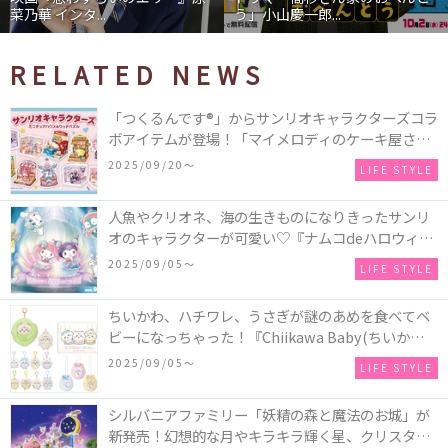
菜乃華 インタ...
う」小山慶一郎...
RELATED NEWS
「つくるんです®」からサンリオキャラクターズコラ
ボアイテムが登場！「マイメロディのケーキ屋さ
ん」などミニチュアハウス8種類と、「シナモロール
2025/09/20〜
LIFE STYLE
のメリーゴーランド」などオルゴールで動く仕掛け
付きのウッドパズル2種類♪
人魚やクリオネ、海の生きものになりきったサンリ
オのキャラクターが可愛い♡『ナムコdeハロウィン
2025～マーメイドファンタジー～』全国のアミュー
2025/09/05〜
LIFE STYLE
ズメント施設「ナムコ」「ナムコオンラインクレー
ン」で開催！
ちいかわ、ハチワレ、うさぎが謎のあめを食べてベ
ビーになっちゃった！『Chiikawa Baby(ちいかわベ
ビー)』の催事を全国14か所で開催！
2025/09/05〜
LIFE STYLE
シルバニアファミリー「妖精の森と魔法のお城」が
新発売！幻想的な月やキラキラ輝く星、クリスタル