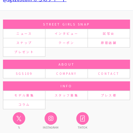
STREET GIRLS SNAP
ニュース
インタビュー
試写会
スナップ
クーポン
原宿店舗
プレゼント
ABOUT
SGS109
COMPANY
CONTACT
INFO
モデル募集
スタッフ募集
プレス様
コラム
𝕏
𝕏
INSTAGRAM
TIKTOK