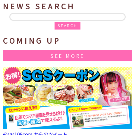
NEWS SEARCH
SEARCH
COMING UP
SEE MORE
@sgs109com からのツイート