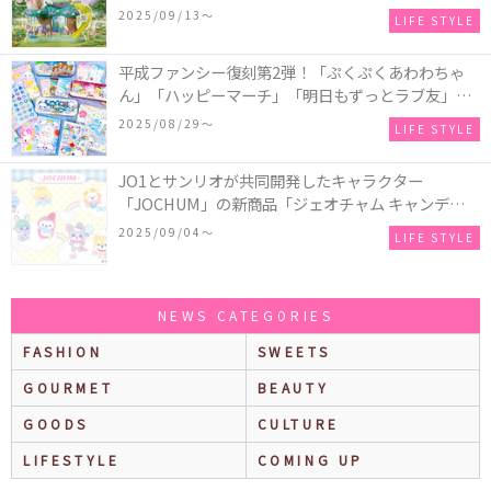
などの装飾がお城を彩る♡
2025/09/13〜
LIFE STYLE
平成ファンシー復刻第2弾！「ぷくぷくあわわちゃ
ん」「ハッピーマーチ」「明日もずっとラブ友」な
どの「カンペンケース」や「遊べるメモ帳」が発売
2025/08/29〜
LIFE STYLE
♪
JO1とサンリオが共同開発したキャラクター
「JOCHUM」の新商品「ジェオチャム キャンディデ
ザインシリーズ」が発売！一部店舗限定で特別装飾
2025/09/04〜
LIFE STYLE
やノベルティ配付も☆
NEWS CATEGORIES
FASHION
SWEETS
GOURMET
BEAUTY
GOODS
CULTURE
LIFESTYLE
COMING UP