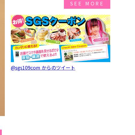
SEE MORE
@sgs109com からのツイート