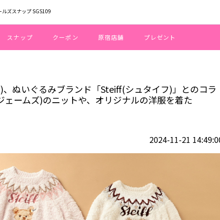
ールズスナップ SGS109
スナップ
クーポン
原宿店舗
プレゼント
ique(ジェラート ピケ)、ぬいぐるみブランド「Steiff(シュタイフ)」とのコラ
ト ピケ)、ぬいぐるみブランド「Steiff(シュタイフ)」とのコラ
(ジェームズ)のニットや、オリジナルの洋服を着た
2024-11-21 14:49:0