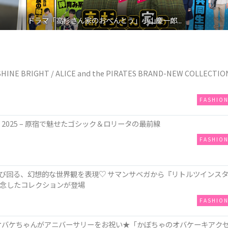
ドラマ「高杉さん家のおべんとう」小山慶一郎...
E BRIGHT / ALICE and the PIRATES BRAND-NEW COLLECTIO
FASHIO
ow 2025 – 原宿で魅せたゴシック＆ロリータの最前線
FASHIO
び回る、幻想的な世界観を表現♡ サマンサベガから『リトルツインス
記念したコレクションが登場
FASHIO
“姿のオバケちゃんがアニバーサリーをお祝い★「かぼちゃのオバケーキアク