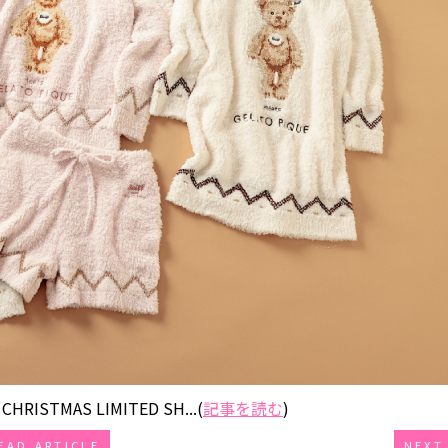
HRISTMAS LIMITED SH...(
記事を読む
)
EAD ARTICLE
NEXT