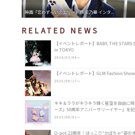
映画『恋わずらいのエリー』原 菜乃華 インタ...
RELATED NEWS
【イベントレポート】BABY, THE STARS SHIN
in TOKYO
2026/02/04〜
【イベントレポート】GLM Fashion Sh
2025/09/17〜
キキ＆ララがキラキラ輝く星空を自由に飛
ーズ』50周年アニバーサリーイヤー』を
2025/09/01〜
Q-pot.23周年！ほっこり“かぼちゃ