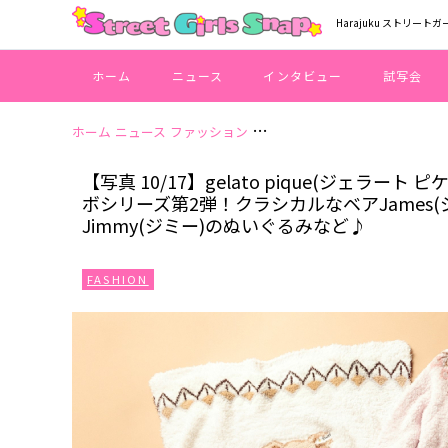
Harajuku ストリートガ
ホーム
ニュース
インタビュー
試写会
ホーム
ニュース
ファッション
【写真 10/17】gelato p
【写真 10/17】gelato pique(ジェラー
ボシリーズ第2弾！クラシカルなベアJames
Jimmy(ジミー)のぬいぐるみなど♪
FASHION