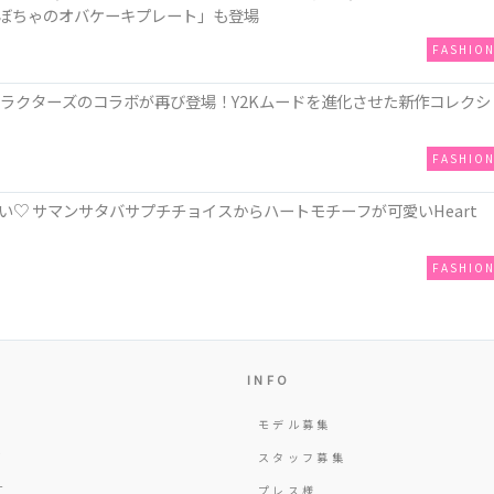
は「かぼちゃのオバケーキプレート」も登場
FASHIO
ミヤキャラクターズのコラボが再び登場！Y2Kムードを進化させた新作コレクシ
FASHIO
♡ サマンサタバサプチチョイスからハートモチーフが可愛いHeart
FASHIO
INFO
モデル募集
Y
スタッフ募集
T
プレス様