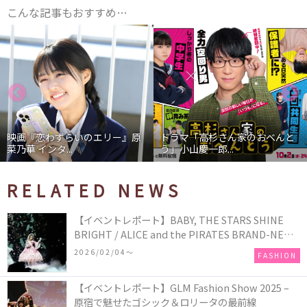
こんな記事もおすすめ…
映画『恋わずらいのエリー』原
ドラマ「高杉さん家のおべんと
菜乃華 インタ...
う」小山慶一郎...
RELATED NEWS
【イベントレポート】BABY, THE STARS SHINE
BRIGHT / ALICE and the PIRATES BRAND-NEW
COLLECTION in TOKYO
2026/02/04〜
FASHION
【イベントレポート】GLM Fashion Show 2025 –
原宿で魅せたゴシック＆ロリータの最前線