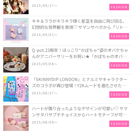
2025/09/17〜
FASHION
キキ＆ララがキラキラ輝く星空を自由に飛び回る、
幻想的な世界観を表現♡ サマンサベガから『リトル
ツインスターズ』50周年アニバーサリーイヤー』を
2025/09/01〜
FASHION
記念したコレクションが登場
Q-pot.23周年！ほっこり“かぼちゃ“姿のオバケちゃ
んがアニバーサリーをお祝い★「かぼちゃのオバケ
ーキアクセサリー」が新発売！Q-pot CAFE.では
2025/09/06〜
FASHION
「かぼちゃのオバケーキプレート」も登場
「SKINNYDIP LONDON」とナルミヤキャラクター
ズのコラボが再び登場！Y2Kムードを進化させた新
作コレクションを発売♪
2025/08/27〜
FASHION
ハートが隣り合ったようなデザインが可愛い♡ サマ
ンサタバサプチチョイスからハートモチーフが可愛
いHeart Collectionが発売！
2025/08/06〜
FASHION