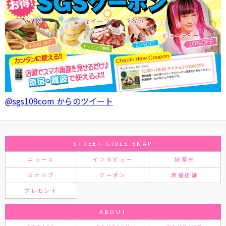
@sgs109com からのツイート
STREET GIRLS SNAP
ニュース
インタビュー
試写会
スナップ
クーポン
原宿店舗
プレゼント
ABOUT