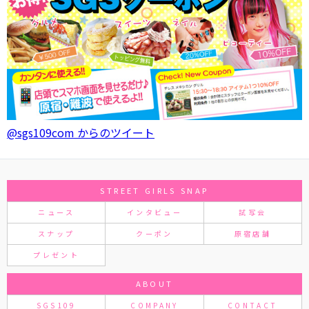
@sgs109com からのツイート
STREET GIRLS SNAP
ニュース
インタビュー
試写会
スナップ
クーポン
原宿店舗
プレゼント
ABOUT
SGS109
COMPANY
CONTACT