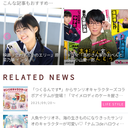
こんな記事もおすすめ…
映画『恋わずらいのエリー』原
ドラマ「高杉さん家のおべんと
菜乃華 インタ...
う」小山慶一郎...
RELATED NEWS
「つくるんです®」からサンリオキャラクターズコラ
ボアイテムが登場！「マイメロディのケーキ屋さ
ん」などミニチュアハウス8種類と、「シナモロール
2025/09/20〜
LIFE STYLE
のメリーゴーランド」などオルゴールで動く仕掛け
付きのウッドパズル2種類♪
人魚やクリオネ、海の生きものになりきったサンリ
オのキャラクターが可愛い♡『ナムコdeハロウィン