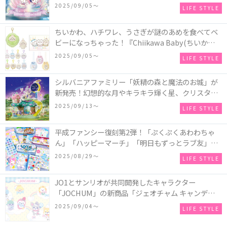
2025～マーメイドファンタジー～』全国のアミュー
2025/09/05〜
LIFE STYLE
ズメント施設「ナムコ」「ナムコオンラインクレー
ン」で開催！
ちいかわ、ハチワレ、うさぎが謎のあめを食べてベ
ビーになっちゃった！『Chiikawa Baby(ちいかわベ
ビー)』の催事を全国14か所で開催！
2025/09/05〜
LIFE STYLE
シルバニアファミリー「妖精の森と魔法のお城」が
新発売！幻想的な月やキラキラ輝く星、クリスタル
などの装飾がお城を彩る♡
2025/09/13〜
LIFE STYLE
平成ファンシー復刻第2弾！「ぷくぷくあわわちゃ
ん」「ハッピーマーチ」「明日もずっとラブ友」な
どの「カンペンケース」や「遊べるメモ帳」が発売
2025/08/29〜
LIFE STYLE
♪
JO1とサンリオが共同開発したキャラクター
「JOCHUM」の新商品「ジェオチャム キャンディデ
ザインシリーズ」が発売！一部店舗限定で特別装飾
2025/09/04〜
LIFE STYLE
やノベルティ配付も☆