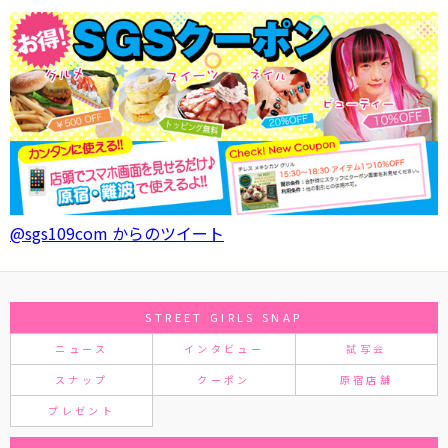
@sgs109com からのツイート
STREET GIRLS SNAP
ニュース
インタビュー
試写会
スナップ
クーポン
原宿店舗
プレゼント