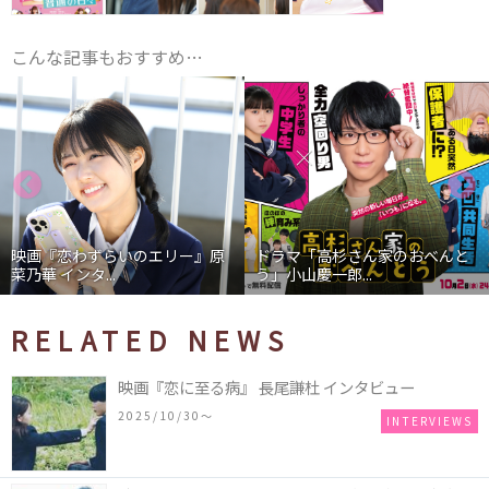
こんな記事もおすすめ…
映画『恋わずらいのエリー』原
ドラマ「高杉さん家のおべんと
菜乃華 インタ...
う」小山慶一郎...
RELATED NEWS
映画『恋に至る病』 長尾謙杜 インタビュー
2025/10/30〜
INTERVIEWS