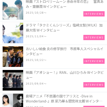
映画『ストロベリームーン 余命半年の恋』 當真あ
み・齋藤潤 Wインタビュー
2025/10/28〜
INTERVIEWS
ドラマ「タクミくんシリーズ」塩﨑太智(M!LK）加
藤大悟 Wインタビュー
2025/11/04〜
INTERVIEWS
おいしい給食 炎の修学旅行 市原隼人スペシャルイ
ンタビュー
2025/10/22〜
INTERVIEWS
映画『アオショー！』RAN、山川ひろみ Wインタビ
ュー
2025/09/04〜
INTERVIEWS
劇場アニメ『不思議の国でアリスと -Dive in
Wonderland-』原 菜乃華＆間宮祥太朗 Wインタビ
ュー