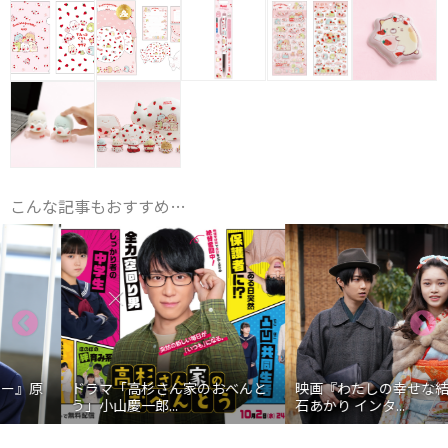
こんな記事もおすすめ…
ドラマ「高杉さん家のおべんと
映画『わたしの幸せな結婚』髙
う」小山慶一郎...
石あかり インタ...