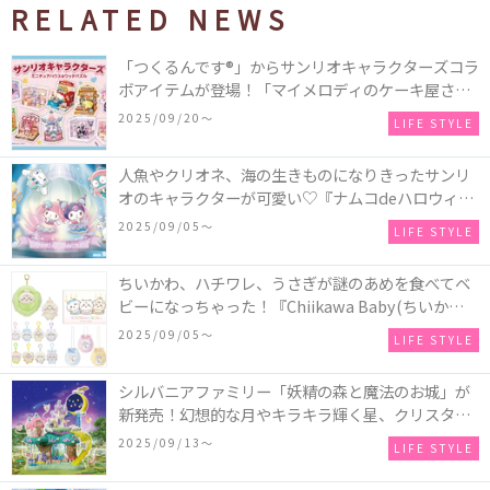
RELATED NEWS
「つくるんです®」からサンリオキャラクターズコラ
ボアイテムが登場！「マイメロディのケーキ屋さ
ん」などミニチュアハウス8種類と、「シナモロール
2025/09/20〜
LIFE STYLE
のメリーゴーランド」などオルゴールで動く仕掛け
付きのウッドパズル2種類♪
人魚やクリオネ、海の生きものになりきったサンリ
オのキャラクターが可愛い♡『ナムコdeハロウィン
2025～マーメイドファンタジー～』全国のアミュー
2025/09/05〜
LIFE STYLE
ズメント施設「ナムコ」「ナムコオンラインクレー
ン」で開催！
ちいかわ、ハチワレ、うさぎが謎のあめを食べてベ
ビーになっちゃった！『Chiikawa Baby(ちいかわベ
ビー)』の催事を全国14か所で開催！
2025/09/05〜
LIFE STYLE
シルバニアファミリー「妖精の森と魔法のお城」が
新発売！幻想的な月やキラキラ輝く星、クリスタル
などの装飾がお城を彩る♡
2025/09/13〜
LIFE STYLE