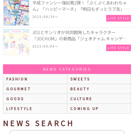
平成ファンシー復刻第2弾！「ぷくぷくあわわちゃ
ん」「ハッピーマーチ」「明日もずっとラブ友」な
どの「カンペンケース」や「遊べるメモ帳」が発売
2025/08/29〜
LIFE STYLE
♪
JO1とサンリオが共同開発したキャラクター
「JOCHUM」の新商品「ジェオチャム キャンディデ
ザインシリーズ」が発売！一部店舗限定で特別装飾
2025/09/04〜
LIFE STYLE
やノベルティ配付も☆
NEWS CATEGORIES
FASHION
SWEETS
GOURMET
BEAUTY
GOODS
CULTURE
LIFESTYLE
COMING UP
NEWS SEARCH