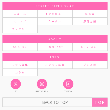
STREET GIRLS SNAP
ニュース
インタビュー
試写会
スナップ
クーポン
原宿店舗
プレゼント
ABOUT
SGS109
COMPANY
CONTACT
INFO
モデル募集
スタッフ募集
プレス様
コラム
𝕏
𝕏
INSTAGRAM
TIKTOK
BACK TO TOP
TOP