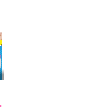
映画『わたしの幸せな結婚』髙石あかり インタ...