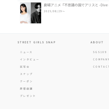
劇場アニメ『不思議の国でアリスと -Dive i
2025/08/29〜
STREET GIRLS SNAP
ABOUT
ニュース
SGS109
インタビュー
COMPAN
試写会
CONTAC
スナップ
クーポン
原宿店舗
プレゼント