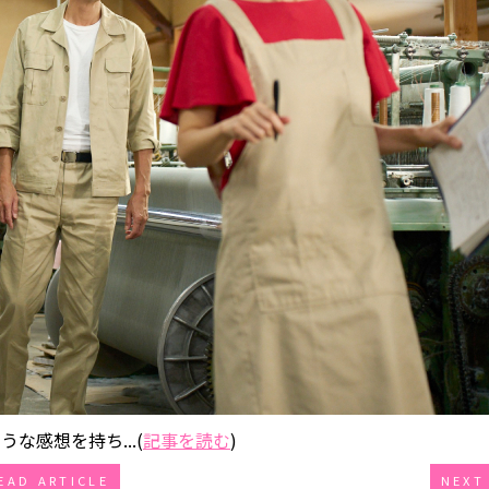
な感想を持ち...(
記事を読む
)
EAD ARTICLE
NEXT