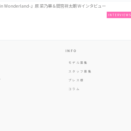
n Wonderland-』原 菜乃華＆間宮祥太朗 Wインタビュー
INTERVIEW
INFO
モデル募集
Y
スタッフ募集
T
プレス様
コラム