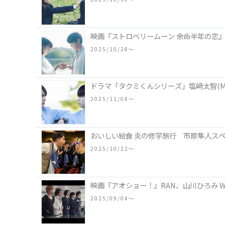
映画『ストロベリームーン 余命半年の恋』
2025/10/28〜
ドラマ「タクミくんシリーズ」塩﨑太智(M
2025/11/04〜
おいしい給食 炎の修学旅行 市原隼人ス
2025/10/22〜
映画『アオショー！』RAN、山川ひろみ 
2025/09/04〜