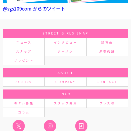
@sgs109com からのツイート
STREET GIRLS SNAP
ニュース
インタビュー
試写会
スナップ
クーポン
原宿店舗
プレゼント
ABOUT
SGS109
COMPANY
CONTACT
INFO
モデル募集
スタッフ募集
プレス様
コラム
𝕏