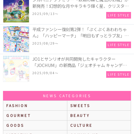
新発売！幻想的な月やキラキラ輝く星、クリスタル
などの装飾がお城を彩る♡
2025/09/13〜
LIFE STYLE
平成ファンシー復刻第2弾！「ぷくぷくあわわちゃ
ん」「ハッピーマーチ」「明日もずっとラブ友」な
どの「カンペンケース」や「遊べるメモ帳」が発売
2025/08/29〜
LIFE STYLE
♪
JO1とサンリオが共同開発したキャラクター
「JOCHUM」の新商品「ジェオチャム キャンディデ
ザインシリーズ」が発売！一部店舗限定で特別装飾
2025/09/04〜
LIFE STYLE
やノベルティ配付も☆
NEWS CATEGORIES
FASHION
SWEETS
GOURMET
BEAUTY
GOODS
CULTURE