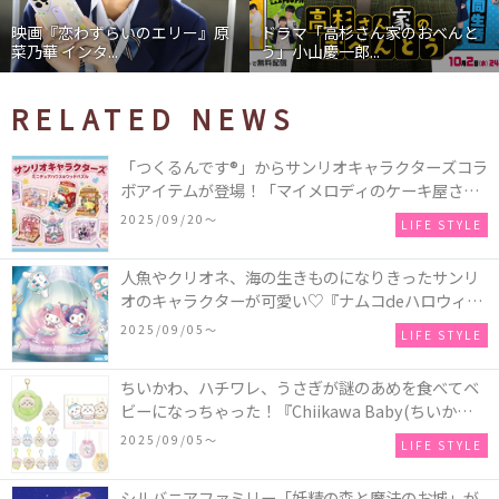
映画『恋わずらいのエリー』原
ドラマ「高杉さん家のおべんと
菜乃華 インタ...
う」小山慶一郎...
RELATED NEWS
「つくるんです®」からサンリオキャラクターズコラ
ボアイテムが登場！「マイメロディのケーキ屋さ
ん」などミニチュアハウス8種類と、「シナモロール
2025/09/20〜
LIFE STYLE
のメリーゴーランド」などオルゴールで動く仕掛け
付きのウッドパズル2種類♪
人魚やクリオネ、海の生きものになりきったサンリ
オのキャラクターが可愛い♡『ナムコdeハロウィン
2025～マーメイドファンタジー～』全国のアミュー
2025/09/05〜
LIFE STYLE
ズメント施設「ナムコ」「ナムコオンラインクレー
ン」で開催！
ちいかわ、ハチワレ、うさぎが謎のあめを食べてベ
ビーになっちゃった！『Chiikawa Baby(ちいかわベ
ビー)』の催事を全国14か所で開催！
2025/09/05〜
LIFE STYLE
シルバニアファミリー「妖精の森と魔法のお城」が