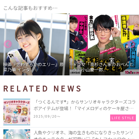
こんな記事もおすすめ…
映画『恋わずらいのエリー』原
ドラマ「高杉さん家のおべんと
菜乃華 インタ...
う」小山慶一郎...
RELATED NEWS
「つくるんです®」からサンリオキャラクターズコラ
ボアイテムが登場！「マイメロディのケーキ屋さ
ん」などミニチュアハウス8種類と、「シナモロール
2025/09/20〜
LIFE STYLE
のメリーゴーランド」などオルゴールで動く仕掛け
付きのウッドパズル2種類♪
人魚やクリオネ、海の生きものになりきったサンリ
オのキャラクターが可愛い♡『ナムコdeハロウィン