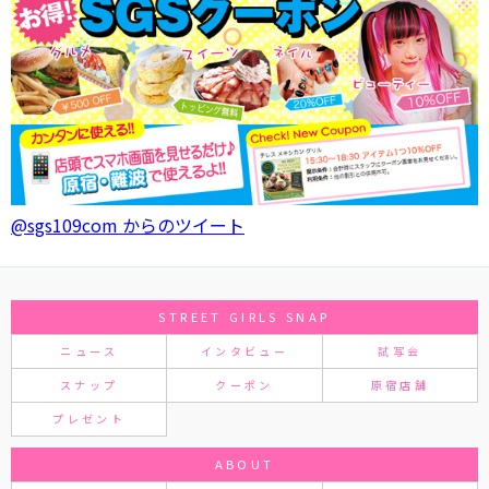
@sgs109com からのツイート
STREET GIRLS SNAP
ニュース
インタビュー
試写会
スナップ
クーポン
原宿店舗
プレゼント
ABOUT