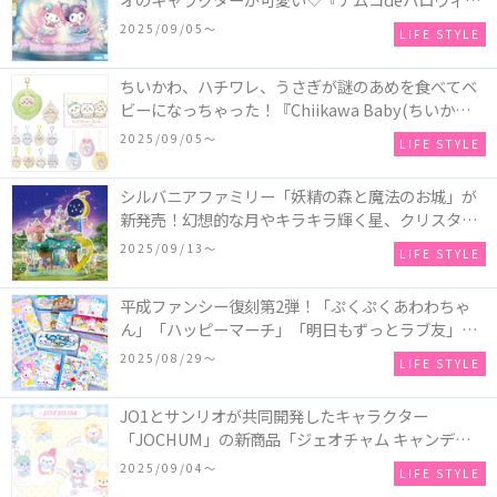
2025～マーメイドファンタジー～』全国のアミュー
2025/09/05〜
LIFE STYLE
ズメント施設「ナムコ」「ナムコオンラインクレー
ン」で開催！
ちいかわ、ハチワレ、うさぎが謎のあめを食べてベ
ビーになっちゃった！『Chiikawa Baby(ちいかわベ
ビー)』の催事を全国14か所で開催！
2025/09/05〜
LIFE STYLE
シルバニアファミリー「妖精の森と魔法のお城」が
新発売！幻想的な月やキラキラ輝く星、クリスタル
などの装飾がお城を彩る♡
2025/09/13〜
LIFE STYLE
平成ファンシー復刻第2弾！「ぷくぷくあわわちゃ
ん」「ハッピーマーチ」「明日もずっとラブ友」な
どの「カンペンケース」や「遊べるメモ帳」が発売
2025/08/29〜
LIFE STYLE
♪
JO1とサンリオが共同開発したキャラクター
「JOCHUM」の新商品「ジェオチャム キャンディデ
ザインシリーズ」が発売！一部店舗限定で特別装飾
2025/09/04〜
LIFE STYLE
やノベルティ配付も☆