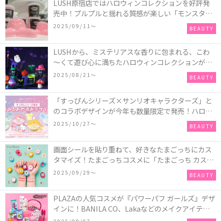
LUSH原宿店ではハロウィンコレクションを好評発
売中！プルプルと揺れる質感が楽しい「モンスター
オクトパス」や定番の「ゴースティー」「パンキン
2025/09/11〜
BEAUTY
ナンキン」など♪＜レポ＞
LUSHから、ミステリアスな香りに包まれる、こわ
～くて遊び心に満ちたハロウィンコレクションが新
発売！頭と胴体に分かれたバスアイテムを組み合わ
2025/08/21〜
BEAUTY
せてキャラクターを完成させる新作「モンスター・
マッシュアップ」シリーズなど♪
「すっぴんシリーズ×サンリオキャラクターズ」と
のコラボデザインが今年も数量限定で発売！ハロー
キティ、ポムポムプリン、ポチャッコ、ハンギョド
2025/10/27〜
BEAUTY
ンの4種類♪
画面シールを貼り重ねて、好きなたまごっちにカス
タマイズ！たまごっちコスメに「たまごっち カスタ
ム!!リップ＆チーク」が新登場
2025/09/29〜
BEAUTY
PLAZAの人気コスメが『パワーパフ ガールズ』デザ
インに！BANILA CO、Lakaなどのメイクアイテム
に、＆honeyやSign+などのヘアアイテム、VTや