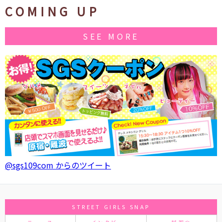
COMING UP
SEE MORE
@sgs109com からのツイート
STREET GIRLS SNAP