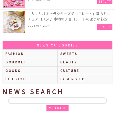
2025/08/07〜
BEAUTY
Anuaなどのスキンケアアイテムも♡
「サンリオキャラクターズチョコレート」型のミニ
チュアコスメ♪ 本物のチョコレートのような心安ら
ぐ香りの保湿バームが登場！
2025/07/21〜
BEAUTY
NEWS CATEGORIES
FASHION
SWEETS
GOURMET
BEAUTY
GOODS
CULTURE
LIFESTYLE
COMING UP
NEWS SEARCH
SEARCH