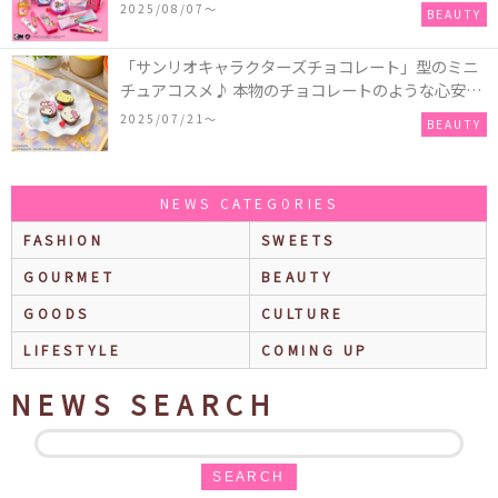
に、＆honeyやSign+などのヘアアイテム、VTや
2025/08/07〜
BEAUTY
Anuaなどのスキンケアアイテムも♡
「サンリオキャラクターズチョコレート」型のミニ
チュアコスメ♪ 本物のチョコレートのような心安ら
ぐ香りの保湿バームが登場！
2025/07/21〜
BEAUTY
NEWS CATEGORIES
FASHION
SWEETS
GOURMET
BEAUTY
GOODS
CULTURE
LIFESTYLE
COMING UP
NEWS SEARCH
SEARCH