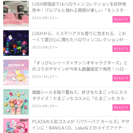
LUSH原宿店ではハロウィンコレクションを好評発
売中！プルプルと揺れる質感が楽しい「モンスター
オクトパス」や定番の「ゴースティー」「パンキン
2025/09/11〜
BEAUTY
ナンキン」など♪＜レポ＞
LUSHから、ミステリアスな香りに包まれる、こわ
～くて遊び心に満ちたハロウィンコレクションが新
発売！頭と胴体に分かれたバスアイテムを組み合わ
2025/08/21〜
BEAUTY
せてキャラクターを完成させる新作「モンスター・
マッシュアップ」シリーズなど♪
「すっぴんシリーズ×サンリオキャラクターズ」と
のコラボデザインが今年も数量限定で発売！ハロー
キティ、ポムポムプリン、ポチャッコ、ハンギョド
2025/10/27〜
BEAUTY
ンの4種類♪
画面シールを貼り重ねて、好きなたまごっちにカス
タマイズ！たまごっちコスメに「たまごっち カスタ
ム!!リップ＆チーク」が新登場
2025/09/29〜
BEAUTY
PLAZAの人気コスメが『パワーパフ ガールズ』デザ
インに！BANILA CO、Lakaなどのメイクアイテム