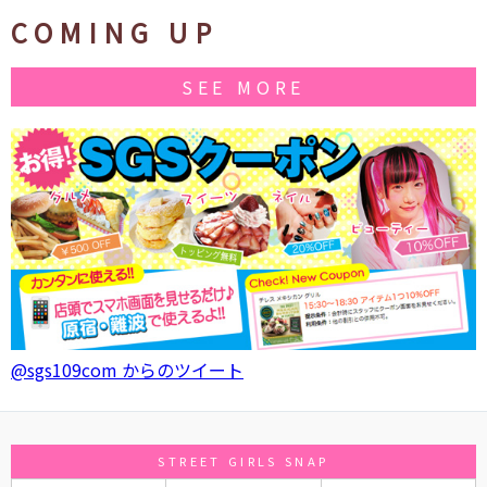
COMING UP
SEE MORE
@sgs109com からのツイート
STREET GIRLS SNAP