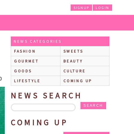
SIGNUP
LOGIN
販売やポケモン装飾の基幹店も☆
NEWS CATEGORIES
FASHION
SWEETS
GOURMET
BEAUTY
GOODS
CULTURE
0
LIFESTYLE
COMING UP
NEWS SEARCH
SEARCH
COMING UP