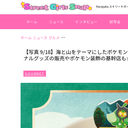
Harajuku ストリートガ
ホーム
ニュース
インタビュー
試写会
ホーム
ニュース
グルメ
【写真 9/18】海と山をテーマにし
【写真 9/18】海と山をテーマにしたポケ
ナルグッズの販売やポケモン装飾の基幹店も
GOURMET