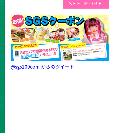
SEE MORE
@sgs109com からのツイート