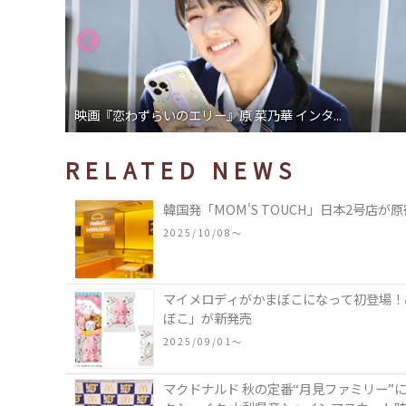
映画『恋わずらいのエリー』原 菜乃華 インタ...
RELATED NEWS
韓国発「MOM'S TOUCH」日本2号店
2025/10/08〜
マイメロディがかまぼこになって初登場！
ぼこ」が新発売
2025/09/01〜
マクドナルド 秋の定番“月見ファミリー”