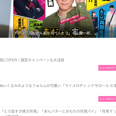
ドラマ「高杉さん家のおべんとう」小山慶一郎...
が原宿にOPEN！限定キャンペーンも大注目
GOURME
ぬいぐるみのようなフォルムが可愛い「マイメロディ シナモロール か
GOURME
に「とろ旨すき焼き月見」「あんバターとおもちの月見パイ」「月見マ 