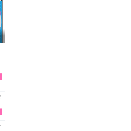
映画『わたしの幸せな結婚』髙石あかり インタ...
T
ま
T
ッ