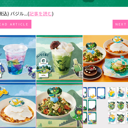
) バジル...(
記事を読む
)
EAD ARTICLE
NEXT