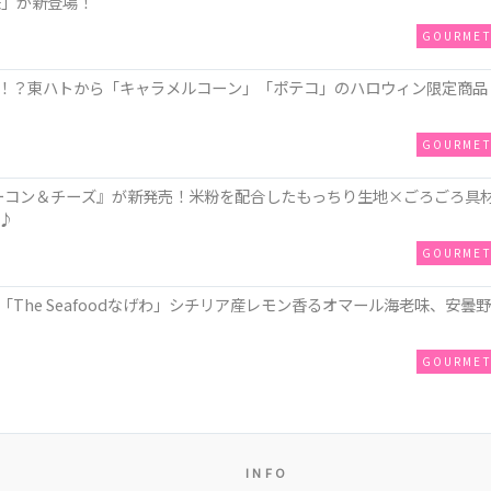
味」が新登場！
GOURME
！？東ハトから「キャラメルコーン」「ポテコ」のハロウィン限定商品
GOURME
ZAベーコン＆チーズ』が新発売！米粉を配合したもっちり生地×ごろごろ具
♪
GOURME
The Seafoodなげわ」シチリア産レモン香るオマール海老味、安曇野
GOURME
INFO