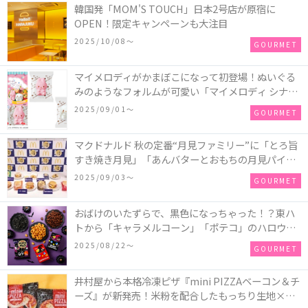
韓国発「MOM'S TOUCH」日本2号店が原宿に
OPEN！限定キャンペーンも大注目
2025/10/08〜
GOURMET
マイメロディがかまぼこになって初登場！ぬいぐる
みのようなフォルムが可愛い「マイメロディ シナモ
ロール かまぼこ」が新発売
2025/09/01〜
GOURMET
マクドナルド 秋の定番“月見ファミリー”に「とろ旨
すき焼き月見」「あんバターとおもちの月見パイ」
「月見マ ックシェイク 山梨県産シャインマスカット
2025/09/03〜
GOURMET
味」が新登場！
おばけのいたずらで、黒色になっちゃった！？東ハ
トから「キャラメルコーン」「ポテコ」のハロウィ
ン限定商品が新発売♪
2025/08/22〜
GOURMET
井村屋から本格冷凍ピザ『mini PIZZAベーコン＆チ
ーズ』が新発売！米粉を配合したもっちり生地×ご