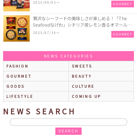
ろごろ具材×とろけるチーズで満足感たっぷりのピ
2025/09/01〜
GOURMET
ザ♪
贅沢なシーフードの美味しさが楽しめる！「The
Seafoodなげわ」シチリア産レモン香るオマール海
老味、安曇野産わさび香るうに味が期間限定で新発
2025/07/14〜
GOURMET
売
NEWS CATEGORIES
FASHION
SWEETS
GOURMET
BEAUTY
GOODS
CULTURE
LIFESTYLE
COMING UP
NEWS SEARCH
SEARCH