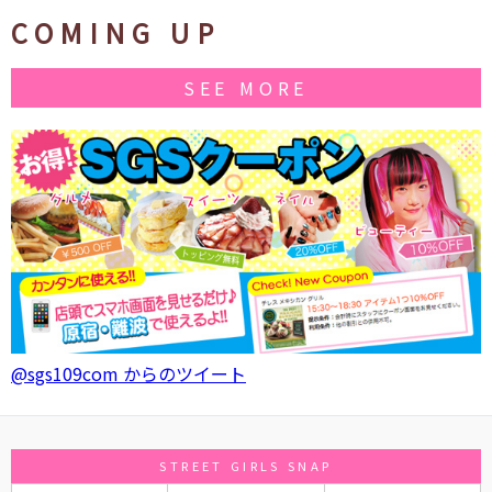
COMING UP
SEE MORE
@sgs109com からのツイート
STREET GIRLS SNAP