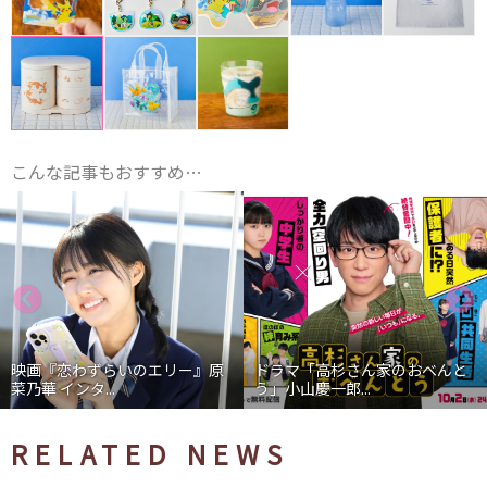
こんな記事もおすすめ…
映画『恋わずらいのエリー』原
ドラマ「高杉さん家のおべんと
菜乃華 インタ...
う」小山慶一郎...
RELATED NEWS