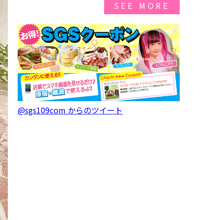
SEE MORE
@sgs109com からのツイート