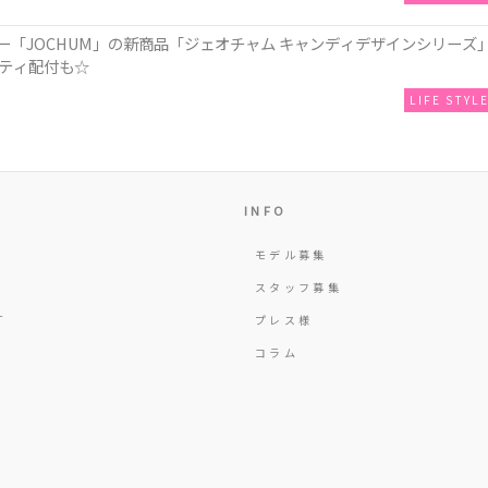
ー「JOCHUM」の新商品「ジェオチャム キャンディデザインシリーズ
ティ配付も☆
LIFE STYL
INFO
モデル募集
Y
スタッフ募集
T
プレス様
コラム