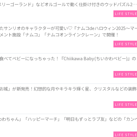
メリーゴーランド」などオルゴールで動く仕掛け付きのウッドパズル2種
LIFE STYL
サンリオのキャラクターが可愛い♡『ナムコdeハロウィン2025～マ
メント施設「ナムコ」「ナムコオンラインクレーン」で開催！
LIFE STYL
てベビーになっちゃった！『Chiikawa Baby(ちいかわベビー)』の
LIFE STYL
お城」が新発売！幻想的な月やキラキラ輝く星、クリスタルなどの装飾
LIFE STYL
わわちゃん」「ハッピーマーチ」「明日もずっとラブ友」などの「カン
LIFE STYL