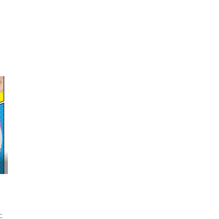
映画『わたしの幸せな結婚』髙石あかり インタ...
ニ