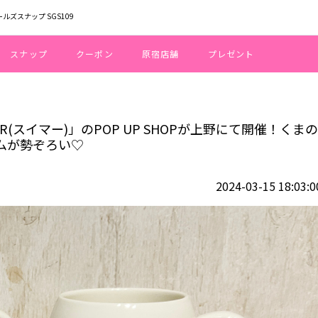
ールズスナップ SGS109
スナップ
クーポン
原宿店舗
プレゼント
ンド「SWIMMER(スイマー)」のPOP UP SHOPが上野にて開催！くまの
R(スイマー)」のPOP UP SHOPが上野にて開催！くまの
ムが勢ぞろい♡
2024-03-15 18:03:0