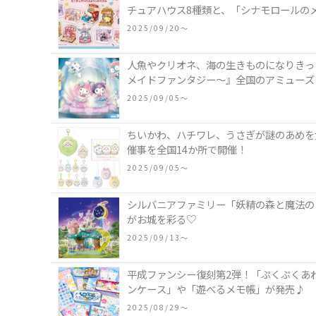
チュアハウス8種類と、「シナモロールの
類♪
2025/09/20〜
人魚やクリオネ、海の生きものになりきった
メイドファンタジー～』全国のアミューズ
2025/09/05〜
ちいかわ、ハチワレ、うさぎが謎のあめを食べ
催事を全国14か所で開催！
2025/09/05〜
シルバニアファミリー「妖精の森と魔法の
がお城を彩る♡
2025/09/13〜
平成ファンシー復刻第2弾！「ぷくぷくあ
ンケース」や「遊べるメモ帳」が発売♪
2025/08/29〜