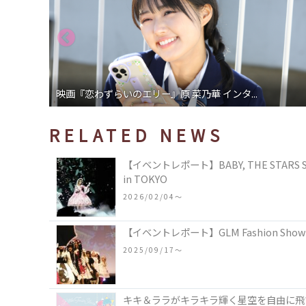
映画『恋わずらいのエリー』原 菜乃華 インタ...
RELATED NEWS
【イベントレポート】BABY, THE STARS SHIN
in TOKYO
2026/02/04〜
【イベントレポート】GLM Fashion Sh
2025/09/17〜
キキ＆ララがキラキラ輝く星空を自由に飛