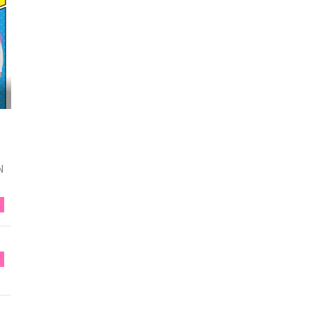
映画『わたしの幸せな結婚』髙石あかり インタ...
N
N
N
タ