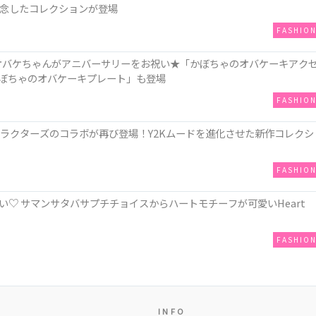
記念したコレクションが登場
FASHIO
“姿のオバケちゃんがアニバーサリーをお祝い★「かぼちゃのオバケーキアク
は「かぼちゃのオバケーキプレート」も登場
FASHIO
ミヤキャラクターズのコラボが再び登場！Y2Kムードを進化させた新作コレクシ
FASHIO
♡ サマンサタバサプチチョイスからハートモチーフが可愛いHeart
FASHIO
INFO