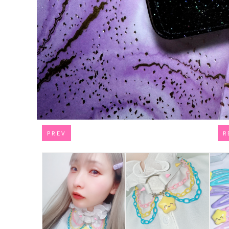
PREV
R