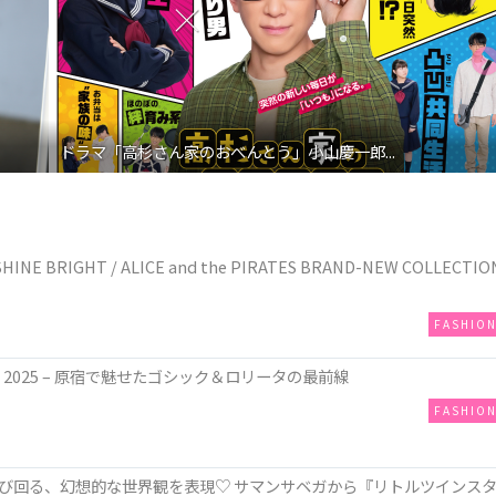
ドラマ「高杉さん家のおべんとう」小山慶一郎...
E BRIGHT / ALICE and the PIRATES BRAND-NEW COLLECTIO
FASHIO
ow 2025 – 原宿で魅せたゴシック＆ロリータの最前線
FASHIO
び回る、幻想的な世界観を表現♡ サマンサベガから『リトルツインス