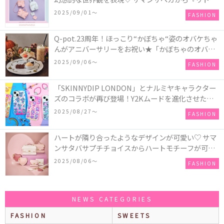
ツインスターズ』50周年アニバーサリーイヤー』を
2025/09/01〜
FASHION
記念したコレクションが登場
Q-pot.23周年！ほっこり“かぼちゃ“姿のオバケちゃ
んがアニバーサリーをお祝い★「かぼちゃのオバケ
ーキアクセサリー」が新発売！Q-pot CAFE.では
2025/09/06〜
FASHION
「かぼちゃのオバケーキプレート」も登場
「SKINNYDIP LONDON」とナルミヤキャラクター
ズのコラボが再び登場！Y2Kムードを進化させた新
作コレクションを発売♪
2025/08/27〜
FASHION
ハートが隣り合ったようなデザインが可愛い♡ サマ
ンサタバサプチチョイスからハートモチーフが可愛
いHeart Collectionが発売！
2025/08/06〜
FASHION
NEWS CATEGORIES
FASHION
SWEETS