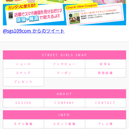
@sgs109com からのツイート
STREET GIRLS SNAP
ニュース
インタビュー
試写会
スナップ
クーポン
原宿店舗
プレゼント
ABOUT
SGS109
COMPANY
CONTACT
INFO
モデル募集
スタッフ募集
プレス様