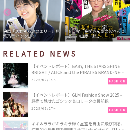
映画『恋わずらいのエリー』原
ドラマ「高杉さん家のおべんと
菜乃華 インタ...
う」小山慶一郎...
RELATED NEWS
【イベントレポート】BABY, THE STARS SHINE
BRIGHT / ALICE and the PIRATES BRAND-NEW
COLLECTION in TOKYO
2026/02/04〜
FASHION
【イベントレポート】GLM Fashion Show 2025 –
原宿で魅せたゴシック＆ロリータの最前線
2025/09/17〜
FASHION
キキ＆ララがキラキラ輝く星空を自由に飛び回る、
幻想的な世界観を表現♡ サマンサベガから『リトル