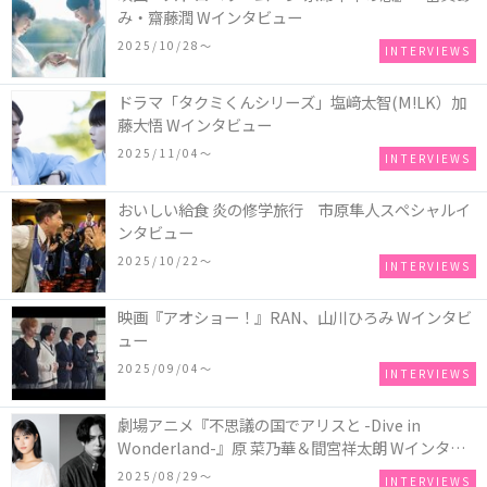
み・齋藤潤 Wインタビュー
2025/10/28〜
INTERVIEWS
ドラマ「タクミくんシリーズ」塩﨑太智(M!LK）加
藤大悟 Wインタビュー
2025/11/04〜
INTERVIEWS
おいしい給食 炎の修学旅行 市原隼人スペシャルイ
ンタビュー
2025/10/22〜
INTERVIEWS
映画『アオショー！』RAN、山川ひろみ Wインタビ
ュー
2025/09/04〜
INTERVIEWS
劇場アニメ『不思議の国でアリスと -Dive in
Wonderland-』原 菜乃華＆間宮祥太朗 Wインタビ
ュー
2025/08/29〜
INTERVIEWS