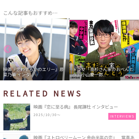
こんな記事もおすすめ…
映画『恋わずらいのエリー』原
ドラマ「高杉さん家のおべんと
菜乃華 インタ...
う」小山慶一郎...
RELATED NEWS
映画『恋に至る病』 長尾謙杜 インタビュー
2025/10/30〜
INTERVIEWS
映画『ストロベリームーン 余命半年の恋』 當真あ