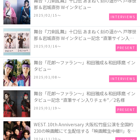
舞台『刀剣乱舞』十口伝 あまねく刻の遥かへ 戸塚世
那＆岩城直弥 Wインタビュー
2025/02/15〜
INTERVIEWS
舞台『刀剣乱舞』十口伝 あまねく刻の遥かへ 戸塚世
那＆岩城直弥 Wインタビュー記念 “直筆サイン入り
チェキ”／2名様
2025/03/16〜
PRESENT
舞台「花郎～ファラン～」和田雅成＆和田琢磨 イン
タビュー
2025/01/08〜
INTERVIEWS
舞台「花郎～ファラン～」和田雅成＆和田琢磨 イン
タビュー記念 “直筆サイン入りチェキ”／2名様
2025/01/19〜
PRESENT
WEST. 10th Anniversary 大阪松竹座公演を全国約
230の映画館にて生配信する「映画館生中継!!」を12
月24日(火)、12月25日(水)に実施！ポスタービジュ
2024/11/20〜