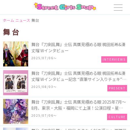
ホーム
ニュース
舞台
舞台
舞台『刀剣乱舞』士伝 真贋見極める眼 梶田拓希&湊
丈瑠 Wインタビュー
2025/07/06〜
INTERVIEWS
舞台『刀剣乱舞』士伝 真贋見極める眼 梶田拓希&湊
丈瑠 Wインタビュー記念 “直筆サイン入りチェキ”／
2名様
2025/08/03〜
PRESENT
舞台『刀剣乱舞』士伝 真贋見極める眼 2025年7月～
8月、東京・大阪・福岡にて上演！公演日程・星取、
劇場、チケット情報が解禁
2025/07/06〜
CULTURE