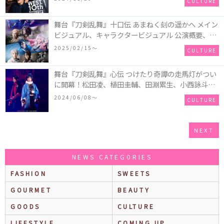
CULTURE
アル＆PR動画などが一斉解禁！
舞台『刀剣乱舞』十口伝 あまねく刻の遥かへ メイン
ビジュアル、キャラクタービジュアル 公演概要、チ
ケット情報が解禁！シリーズ初となる短編連作集(オ
2025/02/15〜
CULTURE
ムニバス)☆
舞台『刀剣乱舞』心伝 つけたり奇譚の走馬灯がつい
に開幕！松⽥凌、植⽥圭輔、⽥淵累⽣、⼩⻄詠⽃、
松⽥岳、砂川脩弥、内藤⼤希 ⼑剣男⼠キャスト7名
2024/06/08〜
CULTURE
のコメントと公演写真が解禁！
NEXT
NEWS CATEGORIES
FASHION
SWEETS
GOURMET
BEAUTY
GOODS
CULTURE
LIFESTYLE
COMING UP