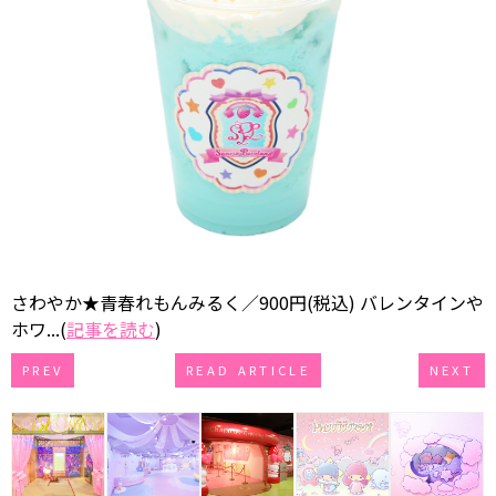
さわやか★青春れもんみるく／900円(税込) バレンタインや
ホワ...(
記事を読む
)
PREV
READ ARTICLE
NEXT