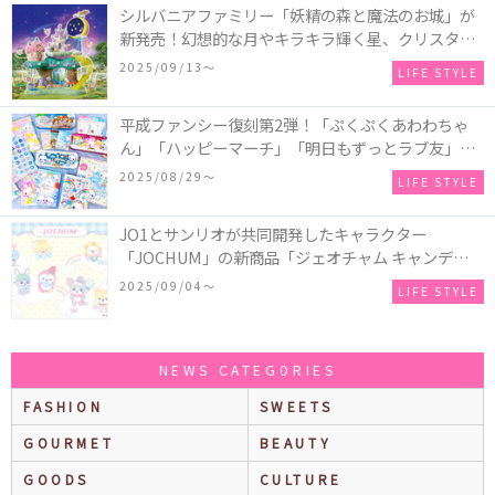
シルバニアファミリー「妖精の森と魔法のお城」が
新発売！幻想的な月やキラキラ輝く星、クリスタル
などの装飾がお城を彩る♡
2025/09/13〜
LIFE STYLE
平成ファンシー復刻第2弾！「ぷくぷくあわわちゃ
ん」「ハッピーマーチ」「明日もずっとラブ友」な
どの「カンペンケース」や「遊べるメモ帳」が発売
2025/08/29〜
LIFE STYLE
♪
JO1とサンリオが共同開発したキャラクター
「JOCHUM」の新商品「ジェオチャム キャンディデ
ザインシリーズ」が発売！一部店舗限定で特別装飾
2025/09/04〜
LIFE STYLE
やノベルティ配付も☆
NEWS CATEGORIES
FASHION
SWEETS
GOURMET
BEAUTY
GOODS
CULTURE