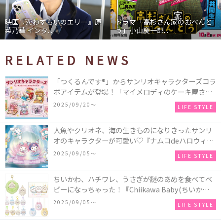
映画『恋わずらいのエリー』原
ドラマ「高杉さん家のおべんと
菜乃華 インタ...
う」小山慶一郎...
RELATED NEWS
「つくるんです®」からサンリオキャラクターズコラ
ボアイテムが登場！「マイメロディのケーキ屋さ
ん」などミニチュアハウス8種類と、「シナモロール
2025/09/20〜
LIFE STYLE
のメリーゴーランド」などオルゴールで動く仕掛け
付きのウッドパズル2種類♪
人魚やクリオネ、海の生きものになりきったサンリ
オのキャラクターが可愛い♡『ナムコdeハロウィン
2025～マーメイドファンタジー～』全国のアミュー
2025/09/05〜
LIFE STYLE
ズメント施設「ナムコ」「ナムコオンラインクレー
ン」で開催！
ちいかわ、ハチワレ、うさぎが謎のあめを食べてベ
ビーになっちゃった！『Chiikawa Baby(ちいかわベ
ビー)』の催事を全国14か所で開催！
2025/09/05〜
LIFE STYLE