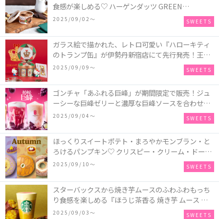
食感が楽しめる♡ ハーゲンダッツ GREEN
CRAFT(グリーンクラフト) ミニカップ『チョコレー
2025/09/02〜
SWEETS
ト＆マカデミア』が新発売
ガラス絵で描かれた、レトロ可愛い『ハローキティ
のトランプ缶』が伊勢丹新宿店にて先行発売！王冠
キティのフィギュア、キティトランプのステッカー
2025/09/09〜
SWEETS
付き♡
ゴンチャ「あふれる巨峰」が期間限定で販売！ジュ
ーシーな巨峰ゼリーと濃厚な巨峰ソースを合わせた
ミルクティー、ティーエード、ジェラッティー、ス
2025/09/04〜
SWEETS
パークリングティーが登場♪
ほっくりスイートポテト・まろやかモンブラン・と
ろけるパンプキン♡ クリスピー・クリーム・ドーナ
ツに“いも”“栗“”かぼちゃ“を使用し、秋らしい人気
2025/09/10〜
SWEETS
スイーツを表現した新商品が発売！
スターバックスから焼き芋ムースのふわふわもっち
り食感を楽しめる『ほうじ茶香る 焼き芋 ムース テ
ィー ラテ』が新発売！大好評の『チョコレート ムー
2025/09/03〜
SWEETS