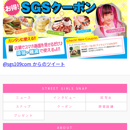
@sgs109com からのツイート
STREET GIRLS SNAP
ニュース
インタビュー
試写会
スナップ
クーポン
原宿店舗
プレゼント
ABOUT