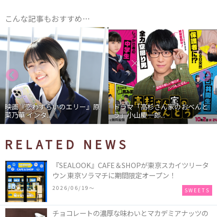
こんな記事もおすすめ…
映画『恋わずらいのエリー』原
ドラマ「高杉さん家のおべんと
菜乃華 インタ...
う」小山慶一郎...
RELATED NEWS
『SEALOOK』CAFE＆SHOPが東京スカイツリータ
ウン 東京ソラマチに期間限定オープン！
2026/06/19〜
SWEETS
チョコレートの濃厚な味わいとマカデミアナッツの