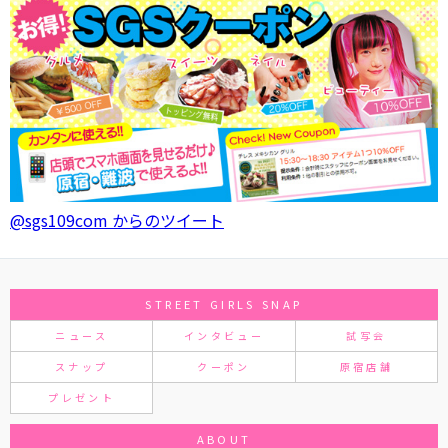
@sgs109com からのツイート
STREET GIRLS SNAP
ニュース
インタビュー
試写会
スナップ
クーポン
原宿店舗
プレゼント
ABOUT