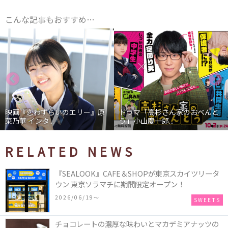
こんな記事もおすすめ…
映画『恋わずらいのエリー』原
ドラマ「高杉さん家のおべんと
菜乃華 インタ...
う」小山慶一郎...
RELATED NEWS
『SEALOOK』CAFE＆SHOPが東京スカイツリータ
ウン 東京ソラマチに期間限定オープン！
2026/06/19〜
SWEETS
チョコレートの濃厚な味わいとマカデミアナッツの