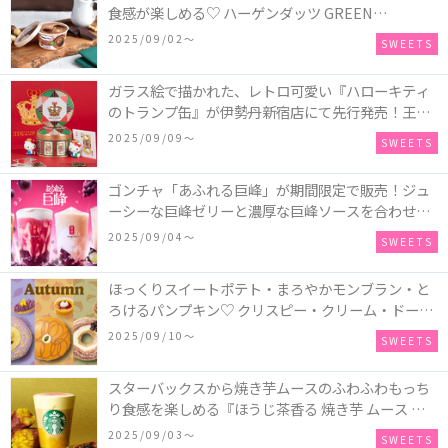
食感が楽しめる♡ ハーゲンダッツ GREEN
CRAFT(グリーンクラフト) ミニカップ『チョコレー
2025/09/02〜
SWEETS
ト＆マカデミア』が新発売
ガラス絵で描かれた、レトロ可愛い『ハローキティ
のトランプ缶』が伊勢丹新宿店にて先行発売！王冠
キティのフィギュア、キティトランプのステッカー
2025/09/09〜
SWEETS
付き♡
ゴンチャ「あふれる巨峰」が期間限定で販売！ジュ
ーシーな巨峰ゼリーと濃厚な巨峰ソースを合わせた
ミルクティー、ティーエード、ジェラッティー、ス
2025/09/04〜
SWEETS
パークリングティーが登場♪
ほっくりスイートポテト・まろやかモンブラン・と
ろけるパンプキン♡ クリスピー・クリーム・ドーナ
ツに“いも”“栗“”かぼちゃ“を使用し、秋らしい人気
2025/09/10〜
SWEETS
スイーツを表現した新商品が発売！
スターバックスから焼き芋ムースのふわふわもっち
り食感を楽しめる『ほうじ茶香る 焼き芋 ムース テ
ィー ラテ』が新発売！大好評の『チョコレート ムー
2025/09/03〜
SWEETS