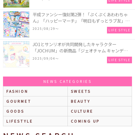
LIFE STYLE
平成ファンシー復刻第2弾！「ぷくぷくあわわちゃ
ん」「ハッピーマーチ」「明日もずっとラブ友」な
どの「カンペンケース」や「遊べるメモ帳」が発売
2025/08/29〜
LIFE STYLE
♪
JO1とサンリオが共同開発したキャラクター
「JOCHUM」の新商品「ジェオチャム キャンディデ
ザインシリーズ」が発売！一部店舗限定で特別装飾
2025/09/04〜
LIFE STYLE
やノベルティ配付も☆
NEWS CATEGORIES
FASHION
SWEETS
GOURMET
BEAUTY
GOODS
CULTURE
LIFESTYLE
COMING UP