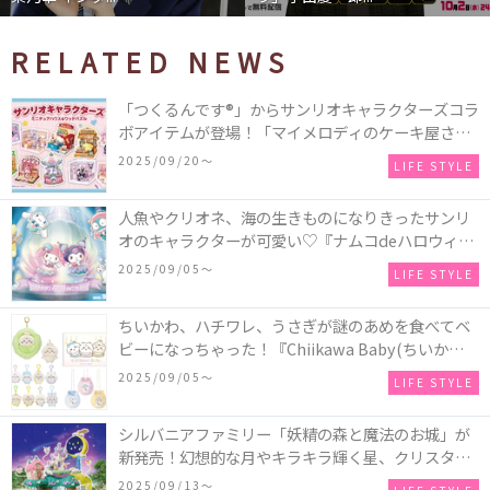
RELATED NEWS
「つくるんです®」からサンリオキャラクターズコラ
ボアイテムが登場！「マイメロディのケーキ屋さ
ん」などミニチュアハウス8種類と、「シナモロール
2025/09/20〜
LIFE STYLE
のメリーゴーランド」などオルゴールで動く仕掛け
付きのウッドパズル2種類♪
人魚やクリオネ、海の生きものになりきったサンリ
オのキャラクターが可愛い♡『ナムコdeハロウィン
2025～マーメイドファンタジー～』全国のアミュー
2025/09/05〜
LIFE STYLE
ズメント施設「ナムコ」「ナムコオンラインクレー
ン」で開催！
ちいかわ、ハチワレ、うさぎが謎のあめを食べてベ
ビーになっちゃった！『Chiikawa Baby(ちいかわベ
ビー)』の催事を全国14か所で開催！
2025/09/05〜
LIFE STYLE
シルバニアファミリー「妖精の森と魔法のお城」が
新発売！幻想的な月やキラキラ輝く星、クリスタル
などの装飾がお城を彩る♡
2025/09/13〜