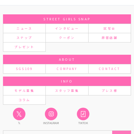
STREET GIRLS SNAP
ニュース
インタビュー
試写会
スナップ
クーポン
原宿店舗
プレゼント
ABOUT
SGS109
COMPANY
CONTACT
INFO
モデル募集
スタッフ募集
プレス様
コラム
𝕏
𝕏
INSTAGRAM
TIKTOK