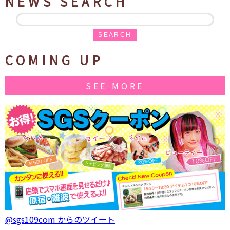
NEWS SEARCH
SEARCH
COMING UP
SEE MORE
@sgs109com からのツイート