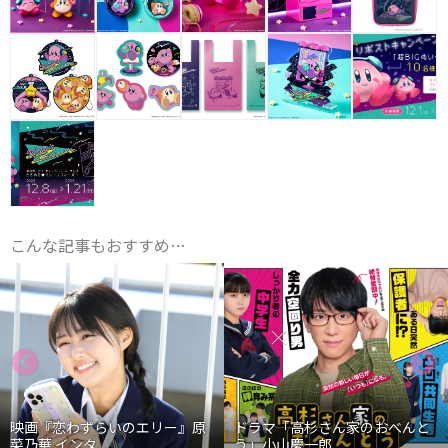
こんな記事もおすすめ…
映画『恋わずらいのエリー』原
ドラマ「高杉さん家のおべんと
菜乃華 インタ...
う」小山慶一郎...