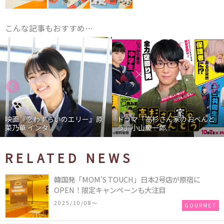
こんな記事もおすすめ…
映画『恋わずらいのエリー』原
ドラマ「高杉さん家のおべんと
菜乃華 インタ...
う」小山慶一郎...
RELATED NEWS
韓国発「MOM'S TOUCH」日本2号店が原宿に
OPEN！限定キャンペーンも大注目
2025/10/08〜
GOURMET