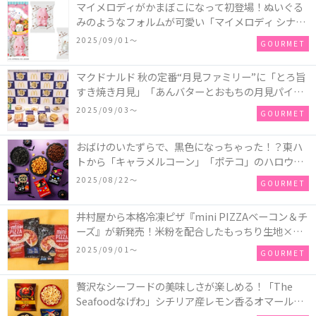
マイメロディがかまぼこになって初登場！ぬいぐる
みのようなフォルムが可愛い「マイメロディ シナモ
ロール かまぼこ」が新発売
2025/09/01〜
GOURMET
マクドナルド 秋の定番“月見ファミリー”に「とろ旨
すき焼き月見」「あんバターとおもちの月見パイ」
「月見マ ックシェイク 山梨県産シャインマスカット
2025/09/03〜
GOURMET
味」が新登場！
おばけのいたずらで、黒色になっちゃった！？東ハ
トから「キャラメルコーン」「ポテコ」のハロウィ
ン限定商品が新発売♪
2025/08/22〜
GOURMET
井村屋から本格冷凍ピザ『mini PIZZAベーコン＆チ
ーズ』が新発売！米粉を配合したもっちり生地×ご
ろごろ具材×とろけるチーズで満足感たっぷりのピ
2025/09/01〜
GOURMET
ザ♪
贅沢なシーフードの美味しさが楽しめる！「The
Seafoodなげわ」シチリア産レモン香るオマール海
老味、安曇野産わさび香るうに味が期間限定で新発