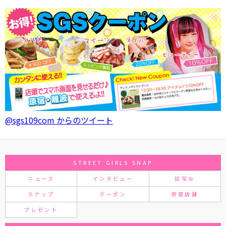
@sgs109com からのツイート
STREET GIRLS SNAP
ニュース
インタビュー
試写会
スナップ
クーポン
原宿店舗
プレゼント