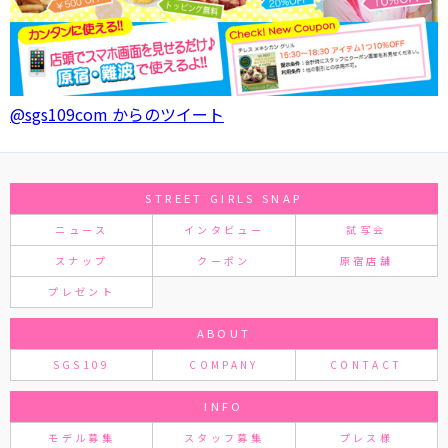
@sgs109com からのツイート
STREET GIRLS SNAP
ニュース
インタビュー
試写会
スナップ
クーポン
原宿店舗
プレゼント
ABOUT
SGS109
COMPANY
CONTACT
INFO
モデル募集
スタッフ募集
プレス様