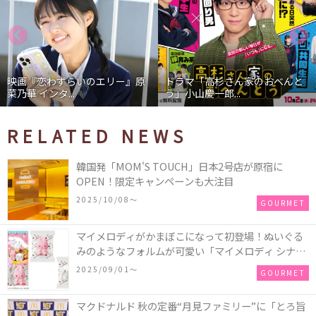
映画『恋わずらいのエリー』原
ドラマ「高杉さん家のおべんと
菜乃華 インタ...
う」小山慶一郎...
RELATED NEWS
韓国発「MOM'S TOUCH」日本2号店が原宿に
OPEN！限定キャンペーンも大注目
2025/10/08〜
GOURMET
マイメロディがかまぼこになって初登場！ぬいぐる
みのようなフォルムが可愛い「マイメロディ シナモ
ロール かまぼこ」が新発売
2025/09/01〜
GOURMET
マクドナルド 秋の定番“月見ファミリー”に「とろ旨