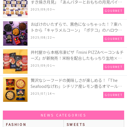
すき焼き月見」「あんバターとおもちの月見パイ」
「月見マ ックシェイク 山梨県産シャインマスカット
2025/09/03〜
GOURMET
味」が新登場！
おばけのいたずらで、黒色になっちゃった！？東ハ
トから「キャラメルコーン」「ポテコ」のハロウィ
ン限定商品が新発売♪
2025/08/22〜
GOURMET
井村屋から本格冷凍ピザ『mini PIZZAベーコン＆チ
ーズ』が新発売！米粉を配合したもっちり生地×ご
ろごろ具材×とろけるチーズで満足感たっぷりのピ
2025/09/01〜
GOURMET
ザ♪
贅沢なシーフードの美味しさが楽しめる！「The
Seafoodなげわ」シチリア産レモン香るオマール海
老味、安曇野産わさび香るうに味が期間限定で新発
2025/07/14〜
GOURMET
売
NEWS CATEGORIES
FASHION
SWEETS